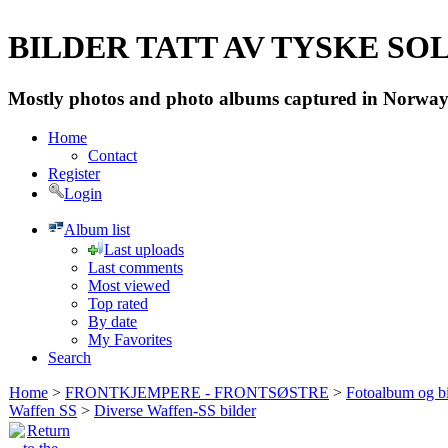
BILDER TATT AV TYSKE SOLD
Mostly photos and photo albums captured in Norway 
Home
Contact
Register
Login
Album list
Last uploads
Last comments
Most viewed
Top rated
By date
My Favorites
Search
Home
>
FRONTKJEMPERE - FRONTSØSTRE
>
Fotoalbum og bi
Waffen SS
>
Diverse Waffen-SS bilder