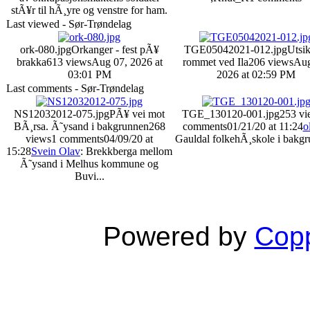
stÃ¥r til hÃ¸yre og venstre for ham.
Last viewed - Sør-Trøndelag
ork-080.jpg
Orkanger - fest pÃ¥
TGE05042021-012.jpg
Utsik
brakka
613 views
Aug 07, 2026 at
rommet ved Ila
206 views
Aug
03:01 PM
2026 at 02:59 PM
Last comments - Sør-Trøndelag
NS12032012-075.jpg
PÃ¥ vei mot
TGE_130120-001.jpg
253 vi
BÃ¸rsa. Ã˜ysand i bakgrunnen
268
comments
01/21/20 at 11:24
o
views
1 comments
04/09/20 at
Gauldal folkehÃ¸skole i bakgr
15:28
Svein Olav
: Brekkberga mellom
Ã˜ysand i Melhus kommune og
Buvi...
Powered by
Copp