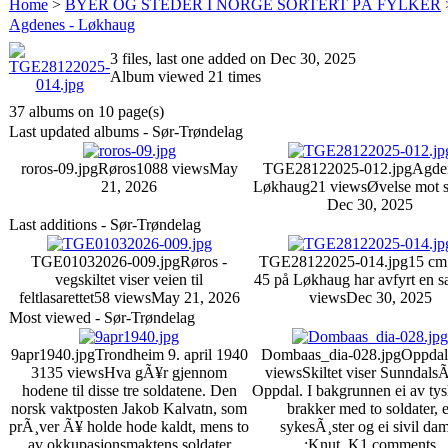
Home
>
BYER OG STEDER I NORGE SORTERT PÅ FYLKER
Agdenes - Løkhaug
3 files, last one added on Dec 30, 2025
Album viewed 21 times
37 albums on 10 page(s)
Last updated albums - Sør-Trøndelag
roros-09.jpg
Røros
1088 views
May
TGE28122025-012.jpg
Agde
21, 2026
Løkhaug
21 views
Øvelse mot s
Dec 30, 2025
Last additions - Sør-Trøndelag
TGE01032026-009.jpg
Røros -
TGE28122025-014.jpg
15 c
vegskiltet viser veien til
45 på Løkhaug har avfyrt en s
feltlasarettet
58 views
May 21, 2026
views
Dec 30, 2025
Most viewed - Sør-Trøndelag
9apr1940.jpg
Trondheim 9. april 1940
Dombaas_dia-028.jpg
Oppdal
3135 views
Hva gÃ¥r gjennom
views
Skiltet viser SunndalsÃ
hodene til disse tre soldatene. Den
Oppdal. I bakgrunnen ei av ty
norsk vaktposten Jakob Kalvatn, som
brakker med to soldater, e
prÃ¸ver Ã¥ holde hode kaldt, mens to
sykesÃ¸ster og ei sivil da
av okkupasjonsmaktens soldater
;Knut_K
1 comments