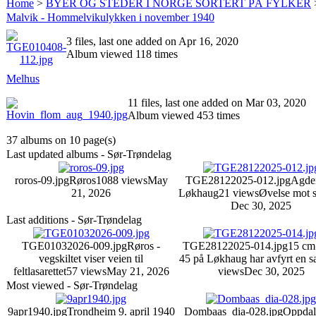
Home
>
BYER OG STEDER I NORGE SORTERT PÅ FYLKER
Malvik - Hommelvikulykken i november 1940
3 files, last one added on Apr 16, 2020
Album viewed 118 times
Melhus
11 files, last one added on Mar 03, 2020
Album viewed 453 times
37 albums on 10 page(s)
Last updated albums - Sør-Trøndelag
roros-09.jpg
Røros
1088 views
May
TGE28122025-012.jpg
Agde
21, 2026
Løkhaug
21 views
Øvelse mot s
Dec 30, 2025
Last additions - Sør-Trøndelag
TGE01032026-009.jpg
Røros -
TGE28122025-014.jpg
15 c
vegskiltet viser veien til
45 på Løkhaug har avfyrt en s
feltlasarettet
57 views
May 21, 2026
views
Dec 30, 2025
Most viewed - Sør-Trøndelag
9apr1940.jpg
Trondheim 9. april 1940
Dombaas_dia-028.jpg
Oppdal