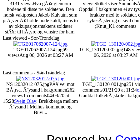
3131 views
Hva gÃ¥r gjennom
views
Skiltet viser SunndalsÃ
hodene til disse tre soldatene. Den
Oppdal. I bakgrunnen ei av ty
norsk vaktposten Jakob Kalvatn, som
brakker med to soldater, e
prÃ¸ver Ã¥ holde hode kaldt, mens to
sykesÃ¸ster og ei sivil da
av okkupasjonsmaktens soldater
;Knut_K
1 comments
stÃ¥r til hÃ¸yre og venstre for ham.
Last viewed - Sør-Trøndelag
TGE017062007-124.jpg
69
TGE_130120-002.jpg
148 vie
views
Aug 06, 2026 at 03:27 AM
06, 2026 at 03:27 AM
Last comments - Sør-Trøndelag
NS12032012-075.jpg
PÃ¥ vei mot
TGE_130120-001.jpg
251 vi
BÃ¸rsa. Ã˜ysand i bakgrunnen
262
comments
01/21/20 at 11:24
o
views
1 comments
04/09/20 at
Gauldal folkehÃ¸skole i bakgr
15:28
Svein Olav
: Brekkberga mellom
Ã˜ysand i Melhus kommune og
Buvi...
Powered by
Copp