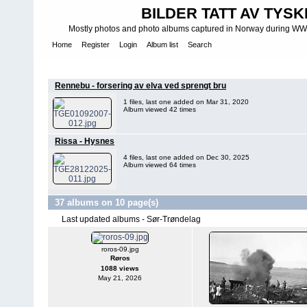
BILDER TATT AV TYSK
Mostly photos and photo albums captured in Norway during WWII.
Home
Register
Login
Album list
Search
Home
>
BYER OG STEDER I NORGE SORTERT PÅ FYLKER
>
D
Rennebu - forsering av elva ved sprengt bru
1 files, last one added on Mar 31, 2020
Album viewed 42 times
Rissa - Hysnes
4 files, last one added on Dec 30, 2025
Album viewed 64 times
37 albums on 10 page(s)
Last updated albums - Sør-Trøndelag
roros-09.jpg
Røros
1088 views
May 21, 2026