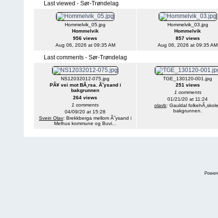
Last viewed - Sør-Trøndelag
Hommelvik_05.jpg
Hommelvik_03.jpg
Hommelvik
Hommelvik
956 views
857 views
Aug 06, 2026 at 09:35 AM
Aug 06, 2026 at 09:35 AM
Last comments - Sør-Trøndelag
NS12032012-075.jpg
TGE_130120-001.jpg
PÃ¥ vei mot BÃ¸rsa. Ã˜ysand i
251 views
bakgrunnen
1 comments
264 views
01/21/20 at 11:24
1 comments
olavb
: Gauldal folkehÃ¸skole
bakgrunnen.
04/09/20 at 15:28
Svein Olav
: Brekkberga mellom Ã˜ysand i
Melhus kommune og Buvi...
Power