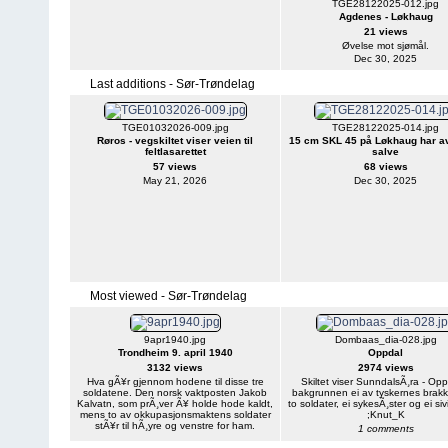
TGE28122025-012.jpg
Agdenes - Løkhaug
21 views
Øvelse mot sjømål.
Dec 30, 2025
Last additions - Sør-Trøndelag
TGE01032026-009.jpg
TGE28122025-014.jpg
Røros - vegskiltet viser veien til
15 cm SKL 45 på Løkhaug har av
feltlasarettet
salve
57 views
68 views
May 21, 2026
Dec 30, 2025
Most viewed - Sør-Trøndelag
9apr1940.jpg
Dombaas_dia-028.jpg
Trondheim 9. april 1940
Oppdal
3132 views
2974 views
Hva gÃ¥r gjennom hodene til disse tre
Skiltet viser SunndalsÃ¸ra - Opp
soldatene. Den norsk vaktposten Jakob
bakgrunnen ei av tyskernes brak
Kalvatn, som prÃ¸ver Ã¥ holde hode kaldt,
to soldater, ei sykesÃ¸ster og ei si
mens to av okkupasjonsmaktens soldater
;Knut_K
stÃ¥r til hÃ¸yre og venstre for ham.
1 comments