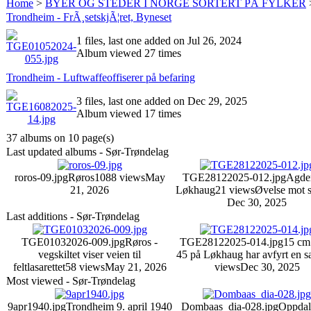
Home
>
BYER OG STEDER I NORGE SORTERT PÅ FYLKER
Trondheim - FrÃ¸setskjÃ¦ret, Byneset
1 files, last one added on Jul 26, 2024
Album viewed 27 times
Trondheim - Luftwaffeoffiserer på befaring
3 files, last one added on Dec 29, 2025
Album viewed 17 times
37 albums on 10 page(s)
Last updated albums - Sør-Trøndelag
roros-09.jpg
Røros
1088 views
May
TGE28122025-012.jpg
Agde
21, 2026
Løkhaug
21 views
Øvelse mot s
Dec 30, 2025
Last additions - Sør-Trøndelag
TGE01032026-009.jpg
Røros -
TGE28122025-014.jpg
15 c
vegskiltet viser veien til
45 på Løkhaug har avfyrt en s
feltlasarettet
58 views
May 21, 2026
views
Dec 30, 2025
Most viewed - Sør-Trøndelag
9apr1940.jpg
Trondheim 9. april 1940
Dombaas_dia-028.jpg
Oppdal