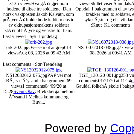
3135 views
Hva gÃ¥r gjennom
views
Skiltet viser SunndalsÃ
hodene til disse tre soldatene. Den
Oppdal. I bakgrunnen ei av ty
norsk vaktposten Jakob Kalvatn, som
brakker med to soldater, e
prÃ¸ver Ã¥ holde hode kaldt, mens to
sykesÃ¸ster og ei sivil da
av okkupasjonsmaktens soldater
;Knut_K
1 comments
stÃ¥r til hÃ¸yre og venstre for ham.
Last viewed - Sør-Trøndelag
ork-202.jpg
Ovelse mot angrep
613
NS16072018-038.jpg
77 view
views
Aug 08, 2026 at 09:42 AM
08, 2026 at 09:41 AM
Last comments - Sør-Trøndelag
NS12032012-075.jpg
PÃ¥ vei mot
TGE_130120-001.jpg
253 vi
BÃ¸rsa. Ã˜ysand i bakgrunnen
269
comments
01/21/20 at 11:24
o
views
1 comments
04/09/20 at
Gauldal folkehÃ¸skole i bakgr
15:28
Svein Olav
: Brekkberga mellom
Ã˜ysand i Melhus kommune og
Buvi...
Powered by
Copp