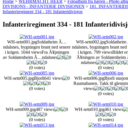
Home
>
WEHRMACHT HEER
>
Fotoalbum fra hæren - Photo al
DIVISIONS - INFANTERIE DIVISIONEN
>
181. INFANTERIDI
Infanteriregiment 334 - 181 Infanteridivisjon
Infanteriregiment 334 - 181 Infanteridivis
WH-setn001.jpg
Soldatheim Ã…
WH-setn002.jpg
Soldathei
ndalsnes, bygningen brant ned senere
ndalsnes, bygningen brant ned
i krigen.
1044 views
Fra Ã¥pningen
i krigen.
799 views
Bildet er
av Soldatenheim Ã…ndalsnes
Ã¥ningen av Soldatenhei
ndalsnes
(0 votes)
(0 votes)
WH-setn005.jpg
Bjorli
641 views
WH-setn006.jpg
Bjorli stasj
Raumabanen. Takk til glennm
(0 votes)
views
(0 votes)
WH-setn009.jpg
487 views
WH-setn010.jpg
461 views
(0 votes)
(0 votes)