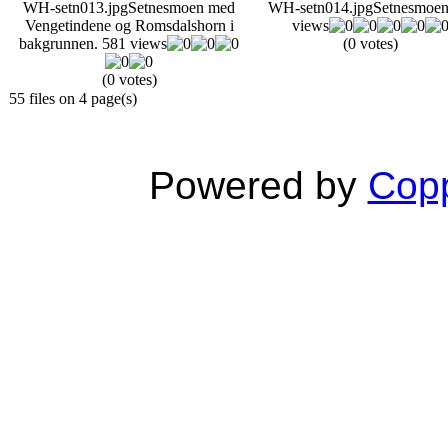
WH-setn013.jpg
Setnesmoen med
WH-setn014.jpg
Setnesmoe
Vengetindene og Romsdalshorn i
views
bakgrunnen.
581 views
(0 votes)
(0 votes)
55 files on 4 page(s)
Powered by
Copp