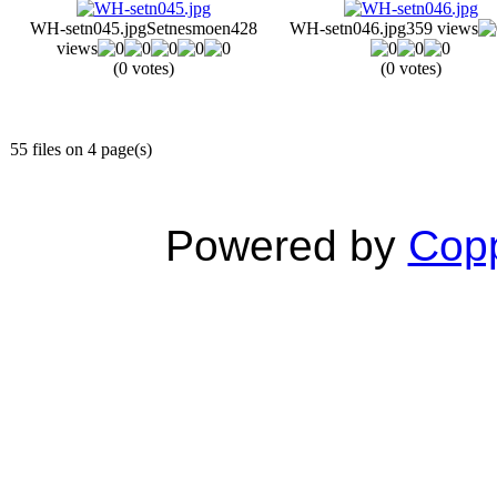
WH-setn045.jpg
Setnesmoen
428
WH-setn046.jpg
359 views
views
(0 votes)
(0 votes)
55 files on 4 page(s)
Powered by
Copp