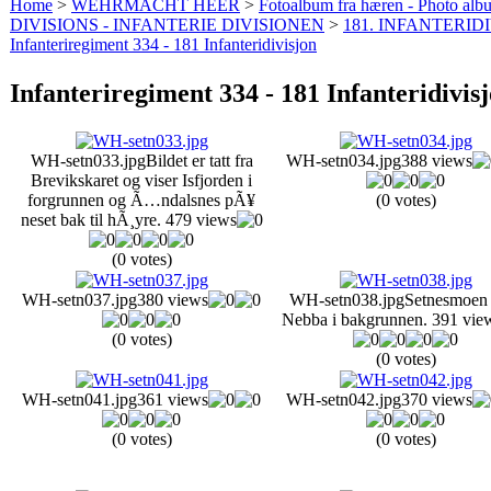
Home
>
WEHRMACHT HEER
>
Fotoalbum fra hæren - Photo al
DIVISIONS - INFANTERIE DIVISIONEN
>
181. INFANTERIDI
Infanteriregiment 334 - 181 Infanteridivisjon
Infanteriregiment 334 - 181 Infanteridivis
WH-setn033.jpg
Bildet er tatt fra
WH-setn034.jpg
388 views
Brevikskaret og viser Isfjorden i
forgrunnen og Ã…ndalsnes pÃ¥
(0 votes)
neset bak til hÃ¸yre.
479 views
(0 votes)
WH-setn037.jpg
380 views
WH-setn038.jpg
Setnesmoen
Nebba i bakgrunnen.
391 vie
(0 votes)
(0 votes)
WH-setn041.jpg
361 views
WH-setn042.jpg
370 views
(0 votes)
(0 votes)