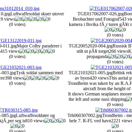
0.jpg
Luftwaffesoldat skuer utover
TGE017062007-026.jpg
Bor
9 views
Beobachter und Fotograf
543 vi
(0 votes)
kamera i Ilsvika fÃ¸r turen gÃ¥r 
(0 votes)
-011.jpg
Major Colby paraderer i
TGE20052020-004.jpg
Russisk B
m
415 views
stilt ut pÃ¥ torget
266 views
K
(0 votes)
propaganda
(0 votes)
003.jpg
Tysk soldat sammen med
TGE21032021-005.jpg
Britisk re
ere
398 views
av byen
420 views
This aerial 
(0 votes)
Trondheim was taken by an R.A.F
aircraft from the height of 
It shows German seaplanes moored
the left and some naxi shipping
(0 votes)
-085.jpg
Luftwaffesoldater og
Trh060307002.jpg
Trondheim - me
jÃ¸per seg is
810 views
hele 7. R-FL ved havn
2221 view
(0 votes)
(0 votes)