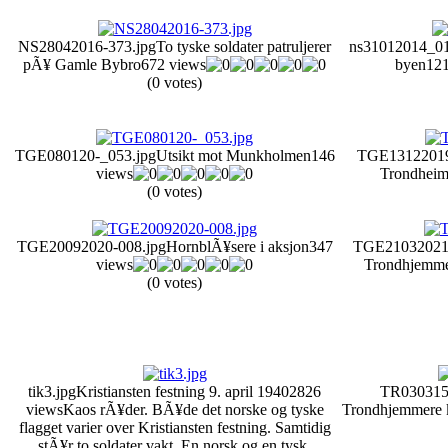
NS28042016-373.jpg
To tyske soldater patruljerer
ns31012014_01
pÃ¥ Gamle Bybro
672 views
byen
121
(0 votes)
TGE080120-_053.jpg
Utsikt mot Munkholmen
146
TGE13122019
views
Trondhei
(0 votes)
TGE20092020-008.jpg
HornblÃ¥sere i aksjon
347
TGE21032021-
views
Trondhjemm
(0 votes)
tik3.jpg
Kristiansten festning 9. april 1940
2826
TR030315
views
Kaos rÃ¥der. BÃ¥de det norske og tyske
Trondhjemmere k
flagget varier over Kristiansten festning. Samtidig
stÃ¥r to soldater vakt. En norsk og en tysk.