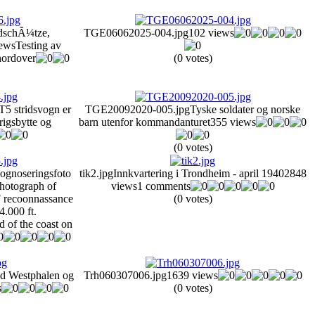
dschÃ¼tze,
TGE06062025-004.jpg
102 views
ews
Testing av
nordover
(0 votes)
T5 stridsvogn er
TGE20092020-005.jpg
Tyske soldater og norske
rigsbytte og
barn utenfor kommandanturet
355 views
(0 votes)
kognoseringsfoto
tik2.jpg
Innkvartering i Trondheim - april 1940
2848
photograph of
views
1 comments
 recoonnassance
(0 votes)
4.000 ft.
 of the coast on
d Westphalen og
Trh060307006.jpg
1639 views
s
(0 votes)