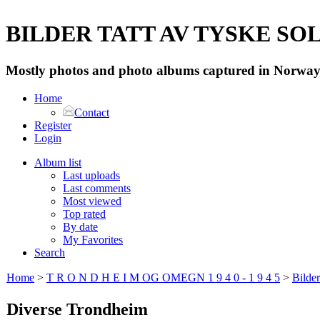
BILDER TATT AV TYSKE SOLD
Mostly photos and photo albums captured in Norway 
Home
Contact
Register
Login
Album list
Last uploads
Last comments
Most viewed
Top rated
By date
My Favorites
Search
Home
>
T R O N D H E I M OG OMEGN 1 9 4 0 - 1 9 4 5
>
Bilde
Diverse Trondheim