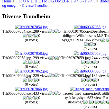
Home
>
T R O N D H E I M OG OMEGN 1 9 4 0 - 1 9 4 5
>
Bilde
og omegn
>
Diverse Trondheim
Diverse Trondheim
Trh060307054.jpg
1289 views
Trh060307055.jpg
Sperrbrech
tidligere Wilhelmsens M/S Ta
(0 votes)
bygget i 1934
1466 views
(0 votes)
Trh060307058.jpg
1299 views
Trh060307059.jpg
1244 views
(0 votes)
(0 votes)
Trh060307062.jpg
1229 views
Trh060307063.jpg
1185 views
(0 votes)
(0 votes)
Trh060307066.jpg
1433 views
Troget_med_panser.jpg
Utstill
tysk krigsbytte
683 views
Rus
(0 votes)
stridsvogn
(0 votes)