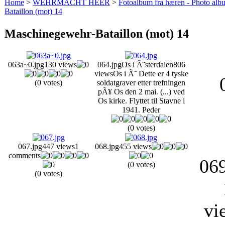
Home
>
WEHRMACHT HEER
>
Fotoalbum fra hæren - Photo al
Bataillon (mot) 14
Maschinegewehr-Bataillon (mot) 14
063a~0.jpg
130 views
064.jpg
Os i Ã˜sterdalen
806
views
Os i Ã˜ Dette er 4 tyske
(0 votes)
soldatgraver etter trefningen
pÃ¥ Os den 2 mai. (...) ved
Os kirke. Flyttet til Stavne i
1941. Peder
(0 votes)
067.jpg
447 views
1
068.jpg
455 views
comments
069
(0 votes)
(0 votes)
vi