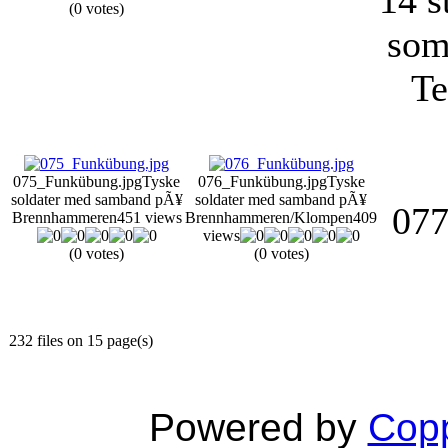
(0 votes)
som
Te
075_Funkübung.jpg
Tyske
076_Funkübung.jpg
Tyske
soldater med samband pÃ¥
soldater med samband pÃ¥
077
Brennhammeren
451 views
Brennhammeren/Klompen
409
views
(0 votes)
(0 votes)
232 files on 15 page(s)
Powered by
Copp