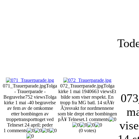
Tode
071_Trauerparade.jpg
Tolga
072_Trauerparade.jpg
Tolga
- Trauerparade -
kirke 1 mai 1940
663 views
Et
073
Begravelse
752 views
Tolga
bilde som viser respekt. En
kirke 1 mai -40 begravelse
tropp fra MG batl. 14 stÃ¥r
ma
av fem av de omkomne
Ã¦resvakt for nordmennene
etter bombingen av
som ble drept etter bombingen
troppetransporttoget ved
pÃ¥ Telneset.
1 comments
vise
Telneset 24 april; peder
1 comments
(0 votes)
14 s