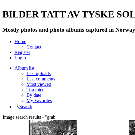
BILDER TATT AV TYSKE SOLD
Mostly photos and photo albums captured in Norway 
Home
Contact
Register
Login
Album list
Last uploads
Last comments
Most viewed
Top rated
By date
My Favorites
Search
Image search results - "grab"