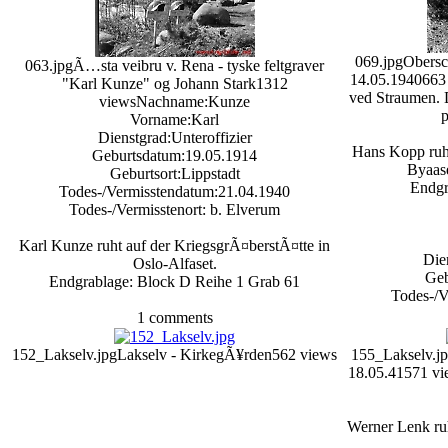
069.jpg
Obersc
063.jpg
Ã…sta veibru v. Rena - tyske feltgraver
14.05.1940
663
"Karl Kunze" og Johann Stark
1312
ved Straumen. 
views
Nachname:Kunze
p
Vorname:Karl
Dienstgrad:Unteroffizier
Hans Kopp ruht
Geburtsdatum:19.05.1914
Byaase
Geburtsort:Lippstadt
Endgr
Todes-/Vermisstendatum:21.04.1940
Todes-/Vermisstenort: b. Elverum
Karl Kunze ruht auf der KriegsgrÃ¤berstÃ¤tte in
Die
Oslo-Alfaset.
Geb
Endgrablage: Block D Reihe 1 Grab 61
Todes-/V
1 comments
152_Lakselv.jpg
Lakselv - KirkegÃ¥rden
562 views
155_Lakselv.j
18.05.41
571 vi
Werner Lenk ruh