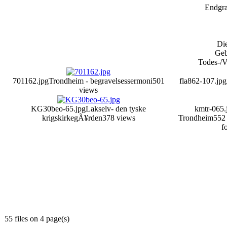
Endgra
Die
Geb
Todes-/V
701162.jpg
Trondheim - begravelsessermoni
501
fla862-107.jpg
views
KG30beo-65.jpg
Lakselv- den tyske
kmtr-065.
krigskirkegÃ¥rden
378 views
Trondheim
552
f
55 files on 4 page(s)