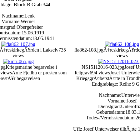
blage: Block B Grab 344
Nachname:Lenk
Vorname:Werner
nstgrad:Obergefreiter
urtsdatum:15.06.1919
ermisstendatum:18.05.1941
Ã†reskirkegÃ¥rden i Lakselv
735
fla862-108.jpg
Ã†reskirkegÃ¥rde
views
views
jpg
Kriegsmarine begravelse i
NS15112016-023.jpg
Josef U
 views
Arne Fjellbu er presten som
feltgrav
694 views
Josef Unterwies
orestÃ¥r begravelsen
KriegsgrÃ¤berstÃ¤tte in Trond
Endgrablage: Reihe 9 G
Nachname:Unterwie
Vorname:Josef
Dienstgrad:Unteroffi
Geburtsdatum:18.03.
Todes-/Vermisstendatum:2
Uffz Josef Unterweiser tilhÃ¸rte 