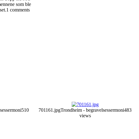
dmennene som ble
et.
1 comments
lsessermoni
510
701161.jpg
Trondheim - begravelsessermoni
483
views