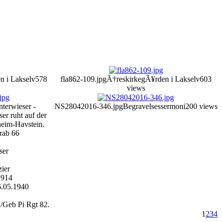
n i Lakselv
578
fla862-109.jpg
Ã†reskirkegÃ¥rden i Lakselv
603
views
nterwieser -
NS28042016-346.jpg
Begravelsessermoni
200 views
er ruht auf der
heim-Havstein.
rab 66
ser
zier
1914
6.05.1940
1/Geb Pi Rgt 82.
1
2
3
4