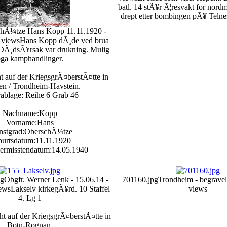
batl. 14 stÃ¥r Ã¦resvakt for nor
drept etter bombingen pÃ¥ Telnes
hÃ¼tze Hans Kopp 11.11.1920 -
 views
Hans Kopp dÃ¸de ved brua
DÃ¸dsÃ¥rsak var drukning. Mulig
ga kamphandlinger.
 auf der KriegsgrÃ¤berstÃ¤tte in
n / Trondheim-Havstein.
ablage: Reihe 6 Grab 46
Nachname:Kopp
Vorname:Hans
nstgrad:OberschÃ¼tze
urtsdatum:11.11.1920
ermisstendatum:14.05.1940
pg
Obgfr. Werner Lenk - 15.06.14 -
701160.jpg
Trondheim - begrave
ews
Lakselv kirkegÃ¥rd. 10 Staffel
views
4. Lg 1
t auf der KriegsgrÃ¤berstÃ¤tte in
Botn-Rognan.