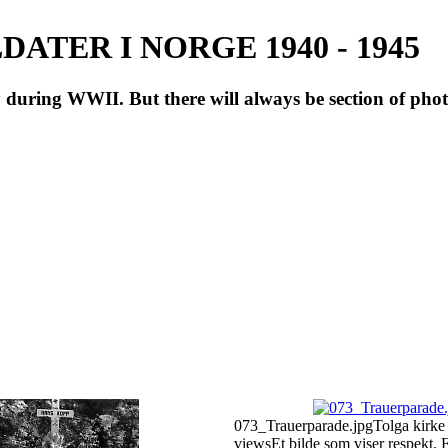
ATER I NORGE 1940 - 1945
during WWII. But there will always be section of pho
073_Trauerparade.jpg
Tolga kirke
views
Et bilde som viser respekt.