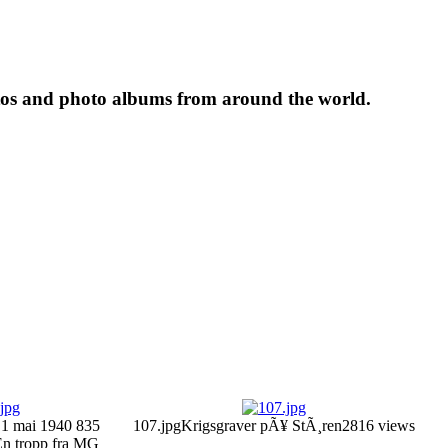
tos and photo albums from around the world.
 1 mai 1940
835
107.jpg
Krigsgraver pÃ¥ StÃ¸ren
2816 views
 En tropp fra MG