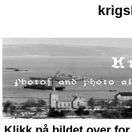
krigs
Klikk på bildet over fo