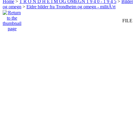
Home
>
T R O N D H E I M OG OMEGN 1 9 4 0 - 1 9 4 5
>
Bilde
og omegn
>
Eldre bilder fra Trondheim og omegn - militÃ¦rt
FILE