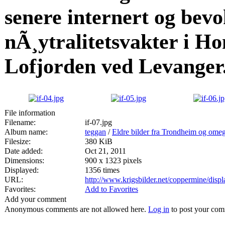
senere internert og bevo
nÃ¸ytralitetsvakter i Ho
Lofjorden ved Levanger
File information
Filename:
if-07.jpg
Album name:
teggan
/
Eldre bilder fra Trondheim og omegn
Filesize:
380 KiB
Date added:
Oct 21, 2011
Dimensions:
900 x 1323 pixels
Displayed:
1356 times
URL:
http://www.krigsbilder.net/coppermine/dis
Favorites:
Add to Favorites
Add your comment
Anonymous comments are not allowed here.
Log in
to post your co