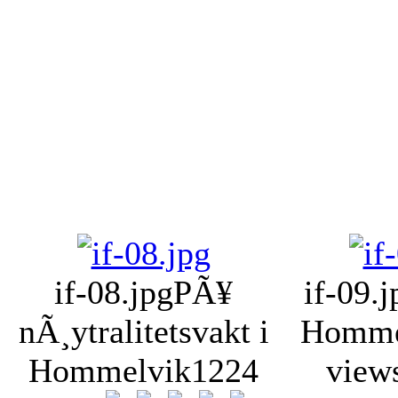
if-08.jpg
PÃ¥
if-09.j
nÃ¸ytralitetsvakt i
Homme
Hommelvik
1224
view