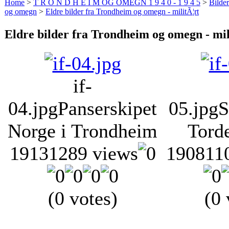
Home
>
T R O N D H E I M OG OMEGN 1 9 4 0 - 1 9 4 5
>
Bilde
og omegn
>
Eldre bilder fra Trondheim og omegn - militÃ¦rt
Eldre bilder fra Trondheim og omegn - mil
if-
04.jpg
Panserskipet
05.jpg
S
Norge i Trondheim
Tord
1913
1289 views
1908
11
(0 votes)
(0 