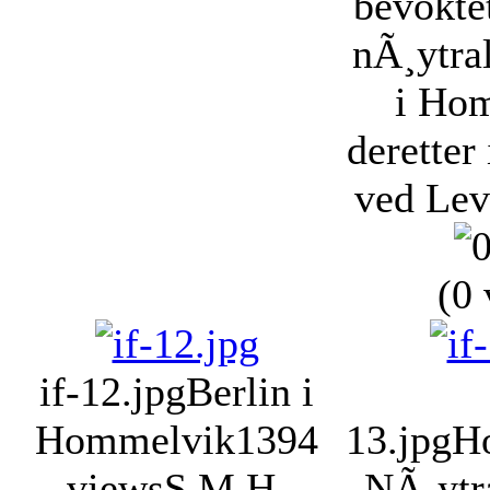
bevokte
nÃ¸ytral
i Ho
deretter
ved Lev
(0 
if-12.jpg
Berlin i
Hommelvik
1394
13.jpg
H
views
S.M.H.
NÃ¸ytra