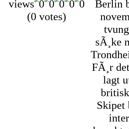
views
Berlin 
(0 votes)
novem
tvung
sÃ¸ke 
Trondhe
FÃ¸r de
lagt u
britis
Skipet 
inte