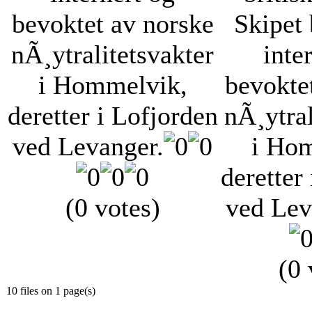
bevoktet av norske
Skipet 
nÃ¸ytralitetsvakter
inte
i Hommelvik,
bevokte
deretter i Lofjorden
nÃ¸ytral
ved Levanger.
i Ho
deretter
(0 votes)
ved Lev
(0 
10 files on 1 page(s)