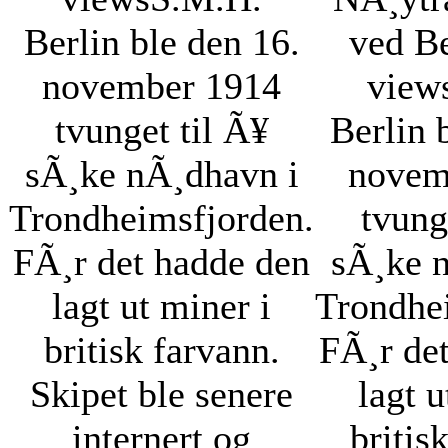
Berlin ble den 16.
ved Be
november 1914
view
tvunget til Ã¥
Berlin 
sÃ¸ke nÃ¸dhavn i
novem
Trondheimsfjorden.
tvung
FÃ¸r det hadde den
sÃ¸ke 
lagt ut miner i
Trondhe
britisk farvann.
FÃ¸r de
Skipet ble senere
lagt u
internert og
britis