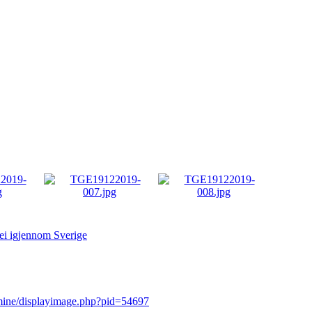
vei igjennom Sverige
rmine/displayimage.php?pid=54697