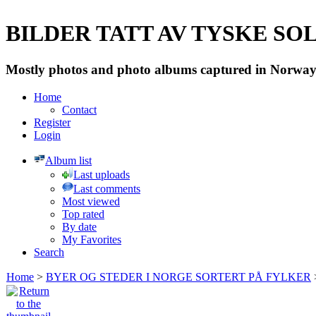
BILDER TATT AV TYSKE SOLD
Mostly photos and photo albums captured in Norway 
Home
Contact
Register
Login
Album list
Last uploads
Last comments
Most viewed
Top rated
By date
My Favorites
Search
Home
>
BYER OG STEDER I NORGE SORTERT PÅ FYLKER