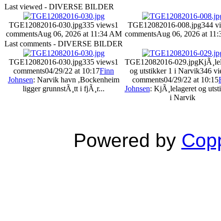
Last viewed - DIVERSE BILDER
TGE12082016-030.jpg
335 views
1
TGE12082016-008.jpg
344 v
comments
Aug 06, 2026 at 11:34 AM
comments
Aug 06, 2026 at 11
Last comments - DIVERSE BILDER
TGE12082016-030.jpg
335 views
1
TGE12082016-029.jpg
KjÃ¸lel
comments
04/29/22 at 10:17
Finn
og utstikker 1 i Narvik
346 vi
Johnsen
: Narvik havn ,Bockenheim
comments
04/29/22 at 10:15
ligger grunnstÃ¸tt i fjÃ¸r...
Johnsen
: KjÃ¸lelageret og utst
i Narvik
Powered by
Copp