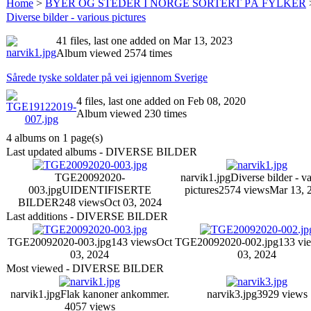
Home
>
BYER OG STEDER I NORGE SORTERT PÅ FYLKER
Diverse bilder - various pictures
41 files, last one added on Mar 13, 2023
Album viewed 2574 times
Sårede tyske soldater på vei igjennom Sverige
4 files, last one added on Feb 08, 2020
Album viewed 230 times
4 albums on 1 page(s)
Last updated albums - DIVERSE BILDER
TGE20092020-
narvik1.jpg
Diverse bilder - v
003.jpg
UIDENTIFISERTE
pictures
2574 views
Mar 13, 
BILDER
248 views
Oct 03, 2024
Last additions - DIVERSE BILDER
TGE20092020-003.jpg
143 views
Oct
TGE20092020-002.jpg
133 vi
03, 2024
03, 2024
Most viewed - DIVERSE BILDER
narvik1.jpg
Flak kanoner ankommer.
narvik3.jpg
3929 views
4057 views