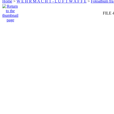
Home
>
W E H R M A C H T - L U F T W A F F E
>
Fotoalbum fra
FILE 