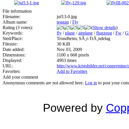
File information
Filename:
juf13-0.jpg
Album name:
teggan
/
Fly
Rating (3 votes):
(
Show details
)
Keywords:
fly
/
plane
/
airplane
/
flugzeug
/
Fw
/
G
Sted/Place:
Trondheim, SÃ¸r-TrÃ¸ndelag
Filesize:
30 KiB
Date added:
Nov 03, 2009
Dimensions:
1100 x 668 pixels
Displayed:
4903 times
URL:
http://www.krigsbilder.net/coppermine
Favorites:
Add to Favorites
Add your comment
Anonymous comments are not allowed here.
Log in
to post your co
Powered by
Copp