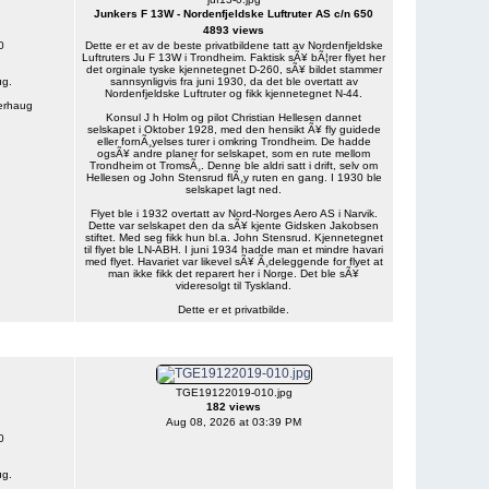
Junkers F 13W - Nordenfjeldske Luftruter AS c/n 650
4893 views
0
Dette er et av de beste privatbildene tatt av Nordenfjeldske
Luftruters Ju F 13W i Trondheim. Faktisk sÃ¥ bÃ¦rer flyet her
det orginale tyske kjennetegnet D-260, sÃ¥ bildet stammer
ug.
sannsynligvis fra juni 1930, da det ble overtatt av
Nordenfjeldske Luftruter og fikk kjennetegnet N-44.
derhaug
Konsul J h Holm og pilot Christian Hellesen dannet
selskapet i Oktober 1928, med den hensikt Ã¥ fly guidede
eller fornÃ¸yelses turer i omkring Trondheim. De hadde
ogsÃ¥ andre planer for selskapet, som en rute mellom
Trondheim ot TromsÃ¸. Denne ble aldri satt i drift, selv om
Hellesen og John Stensrud flÃ¸y ruten en gang. I 1930 ble
selskapet lagt ned.
Flyet ble i 1932 overtatt av Nord-Norges Aero AS i Narvik.
Dette var selskapet den da sÃ¥ kjente Gidsken Jakobsen
stiftet. Med seg fikk hun bl.a. John Stensrud. Kjennetegnet
til flyet ble LN-ABH. I juni 1934 hadde man et mindre havari
med flyet. Havariet var likevel sÃ¥ Ã¸deleggende for flyet at
man ikke fikk det reparert her i Norge. Det ble sÃ¥
videresolgt til Tyskland.
Dette er et privatbilde.
TGE19122019-010.jpg
182 views
Aug 08, 2026 at 03:39 PM
0
ug.