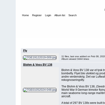
Home
Register
Login
Album list
Search
Home
>
W E H R M A C H T - L U F T W A F F E
>
Fotoalbum fra
Fly
11 files, last one added on Feb 08, 202
Album viewed 3444 times
Blohm & Voss BV 138
Blohm & Voss BV 138 var et tysk tr
bombefly. Flyet ble utviklet og pr
andre verdenskrig. Det var Luftwaf
rekognoseringsfly.
The Blohm & Voss BV 138, (Seedr
World War II German trimotor flying
main seaborne long-range maritim
aircraft.
A total of 297 BV 138s were built