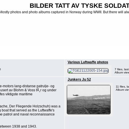
BILDER TATT AV TYSKE SOLDATE
Mostly photos and photo albums captured in Norway during WWII. But there will al
 Luftwaffe - Photo albums from Luftwaffe
>
Fly og flyvrak
Various Luftwaffe photos
0
7 files, l
Album vie
Junkers Ju 52
e-motors lang-distanse patrulje- og
11 files,
odusert av Blohm & Voss fÃ¸r og under
Album vie
fes viktigste maritime
ache, Der Fliegende Holzschuh) was a
 boat that served as the Luftwaffe's
e patrol and naval reconnaissance
 between 1938 and 1943.