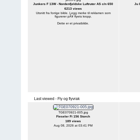
Junkers F 13W - Nordenfjeldske Luftruter AS c/n 650
Ju 
6213 views
Utsnitt fra forrige bilde. Legg merke til reklamen som
figurerer pÃ¥ flyets kropp.
Dette er et privatbilde.
Last viewed - Fly og flyvrak
TGE070921-005.jpg
Fieseler Fi 156 Storch
189 views
Aug 08, 2026 at 03:41 PM