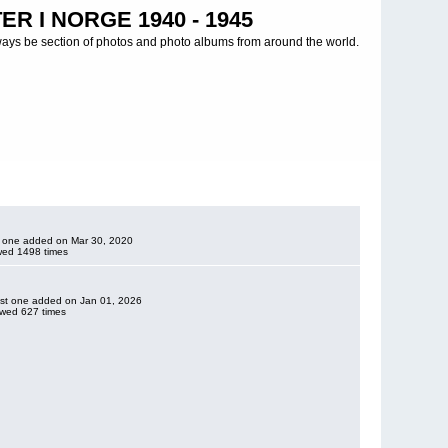
R I NORGE 1940 - 1945
ways be section of photos and photo albums from around the world.
ast one added on Mar 30, 2020
wed 1498 times
 last one added on Jan 01, 2026
wed 627 times