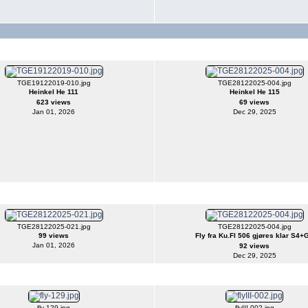
TGE19122019-010.jpg
TGE28122025-004.jpg
Heinkel He 111
Heinkel He 115
623 views
69 views
Jan 01, 2026
Dec 29, 2025
TGE28122025-021.jpg
TGE28122025-004.jpg
99 views
Fly fra Ku.Fl 506 gjøres klar S4+
Jan 01, 2026
92 views
Dec 29, 2025
fly-129.jpg
flyIII-002.jpg