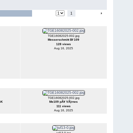
Jump to page
1
2
3
4
5
TGE16082025-002.jpg
Messerschmitt Bf 109
128 views
Aug 16, 2025
TGE16082025-002.jpg
GK
Me109 pÃ¥ VÃ¦rnes
111 views
Aug 16, 2025
juf13-0.jpg