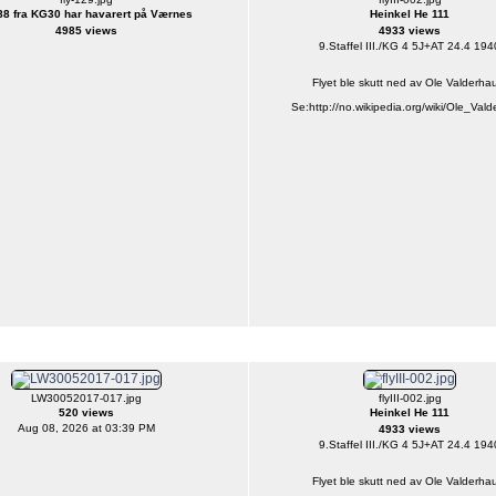
88 fra KG30 har havarert på Værnes
Heinkel He 111
4985 views
4933 views
9.Staffel III./KG 4 5J+AT 24.4 194
Flyet ble skutt ned av Ole Valderha
Se:http://no.wikipedia.org/wiki/Ole_Val
LW30052017-017.jpg
flyIII-002.jpg
520 views
Heinkel He 111
Aug 08, 2026 at 03:39 PM
4933 views
9.Staffel III./KG 4 5J+AT 24.4 194
Flyet ble skutt ned av Ole Valderha