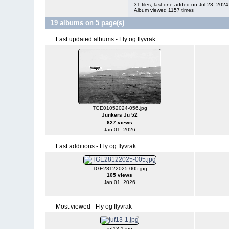
31 files, last one added on Jul 23, 2024
Album viewed 1157 times
19 albums on 5 page(s)
Last updated albums - Fly og flyvrak
TGE01052024-056.jpg
Junkers Ju 52
627 views
Jan 01, 2026
Last additions - Fly og flyvrak
TGE28122025-005.jpg
105 views
Jan 01, 2026
Most viewed - Fly og flyvrak
juf13-1.jpg