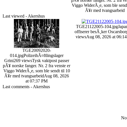
pÃ¥ norske fanger. Nr. 2 fra ve
Viggo WiderÃ¸e, som ble sendt
Ã¥r med tvangsarbeid
Last viewed - Akershus
TGE21122005-104.jpg
Japa
offiserer besÃ¸ker Oscarsbor
views
Aug 08, 2026 at 06:1
TGE20092020-
014.jpg
PolizeihÃ¤ftlingslager
Grini
269 views
Tysk vaktpost passer
pÃ¥ norske fanger. Nr. 2 fra venste er
Viggo WiderÃ¸e, som ble sendt til 10
Ã¥r med tvangsarbeid
Aug 08, 2026
at 07:37 PM
Last comments - Akershus
No 