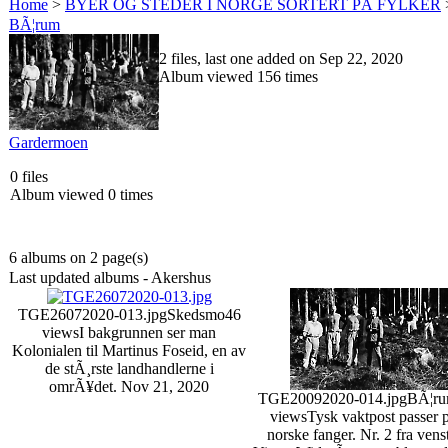
Home
>
BYER OG STEDER I NORGE SORTERT PÅ FYLKER
BÃ¦rum
2 files, last one added on Sep 22, 2020
Album viewed 156 times
Gardermoen
0 files
Album viewed 0 times
6 albums on 2 page(s)
Last updated albums - Akershus
TGE26072020-013.jpg
Skedsmo
46
views
I bakgrunnen ser man
Kolonialen til Martinus Foseid, en av
de stÃ¸rste landhandlerne i
omrÃ¥det.
Nov 21, 2020
TGE20092020-014.jpg
BÃ¦r
views
Tysk vaktpost passer
norske fanger. Nr. 2 fra vens