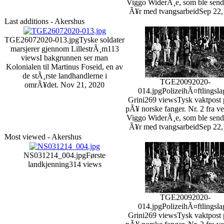
Viggo WiderÃ¸e, som ble sendt
Ã¥r med tvangsarbeid
Sep 22,
Last additions - Akershus
TGE26072020-013.jpg
Tyske soldater
marsjerer gjennom LillestrÃ¸m
113
views
I bakgrunnen ser man
Kolonialen til Martinus Foseid, en av
de stÃ¸rste landhandlerne i
TGE20092020-
omrÃ¥det.
Nov 21, 2020
014.jpg
PolizeihÃ¤ftlingsla
Grini
269 views
Tysk vaktpost 
pÃ¥ norske fanger. Nr. 2 fra ve
Viggo WiderÃ¸e, som ble sendt
Ã¥r med tvangsarbeid
Sep 22,
Most viewed - Akershus
NS031214_004.jpg
Første
landkjenning
314 views
TGE20092020-
014.jpg
PolizeihÃ¤ftlingsla
Grini
269 views
Tysk vaktpost 