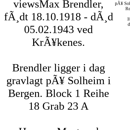
views
Max Brendler,
pÃ¥ Sol
Re
fÃ¸dt 18.10.1918 - dÃ¸d
H
d
05.02.1943 ved
KrÃ¥kenes.
Brendler ligger i dag
gravlagt pÃ¥ Solheim i
Bergen. Block 1 Reihe
18 Grab 23 A