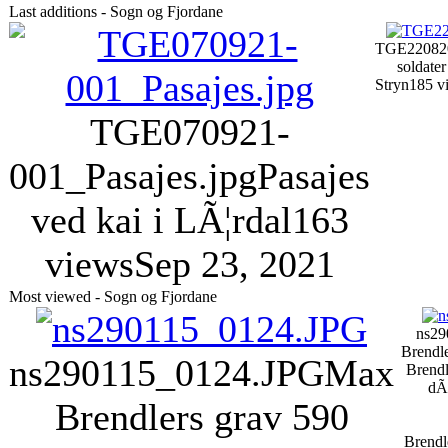
Last additions - Sogn og Fjordane
TGE220820
soldater
Stryn
185 v
TGE070921-
001_Pasajes.jpg
Pasajes
ved kai i LÃ¦rdal
163
views
Sep 23, 2021
Most viewed - Sogn og Fjordane
ns29
Brendl
ns290115_0124.JPG
Max
Brendl
dÃ
Brendlers grav
590
Brendle