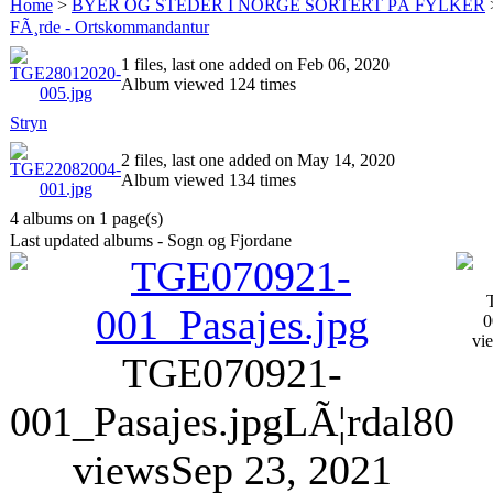
Home
>
BYER OG STEDER I NORGE SORTERT PÅ FYLKER
FÃ¸rde - Ortskommandantur
1 files, last one added on Feb 06, 2020
Album viewed 124 times
Stryn
2 files, last one added on May 14, 2020
Album viewed 134 times
4 albums on 1 page(s)
Last updated albums - Sogn og Fjordane
0
vi
TGE070921-
001_Pasajes.jpg
LÃ¦rdal
80
views
Sep 23, 2021