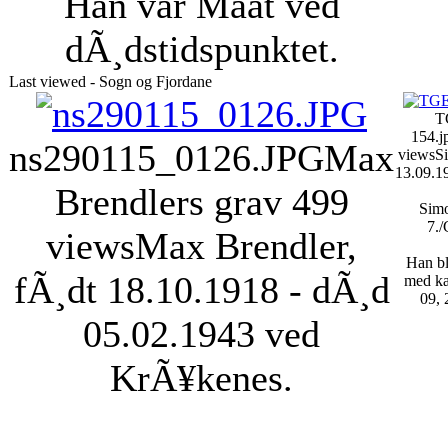
Han var Maat ved
dÃ¸dstidspunktet.
Last viewed - Sogn og Fjordane
T
154.j
ns290115_0126.JPG
Max
views
S
13.09.1
Brendlers grav
499
Simo
7./
views
Max Brendler,
Han bl
fÃ¸dt 18.10.1918 - dÃ¸d
med ka
09, 
05.02.1943 ved
KrÃ¥kenes.