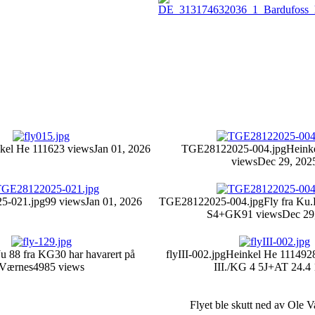
kel He 111
623 views
Jan 01, 2026
TGE28122025-004.jpg
Heink
views
Dec 29, 202
5-021.jpg
99 views
Jan 01, 2026
TGE28122025-004.jpg
Fly fra Ku.
S4+GK
91 views
Dec 29
Ju 88 fra KG30 har havarert på
flyIII-002.jpg
Heinkel He 111
492
Værnes
4985 views
III./KG 4 5J+AT 24.4
Flyet ble skutt ned av Ole V