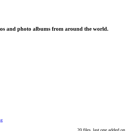
tos and photo albums from around the world.
ng
20 files, last one added on