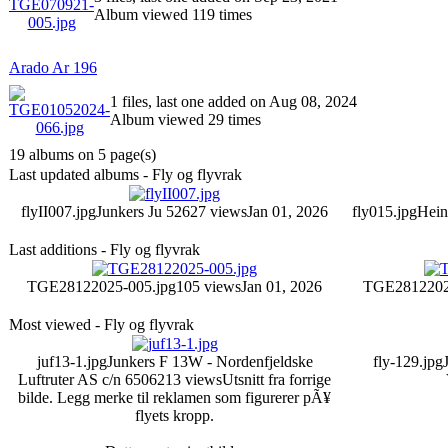
Album viewed 119 times
Arado Ar 196
1 files, last one added on Aug 08, 2024
Album viewed 29 times
19 albums on 5 page(s)
Last updated albums - Fly og flyvrak
flyII007.jpg
Junkers Ju 52
627 views
Jan 01, 2026
fly015.jpg
Hein
Last additions - Fly og flyvrak
TGE28122025-005.jpg
105 views
Jan 01, 2026
TGE2812202
Most viewed - Fly og flyvrak
juf13-1.jpg
Junkers F 13W - Nordenfjeldske
fly-129.jpg
Luftruter AS c/n 650
6213 views
Utsnitt fra forrige
bilde. Legg merke til reklamen som figurerer pÃ¥
flyets kropp.