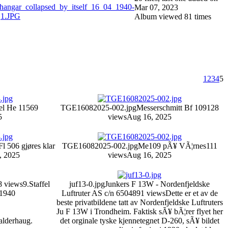
Mar 07, 2023
Album viewed 81 times
1
2
3
4
5
el He 115
69
TGE16082025-002.jpg
Messerschmitt Bf 109
128
5
views
Aug 16, 2025
Fl 506 gjøres klar
TGE16082025-002.jpg
Me109 pÃ¥ VÃ¦rnes
111
, 2025
views
Aug 16, 2025
8 views
9.Staffel
juf13-0.jpg
Junkers F 13W - Nordenfjeldske
 1940
Luftruter AS c/n 650
4891 views
Dette er et av de
beste privatbildene tatt av Nordenfjeldske Luftruters
Ju F 13W i Trondheim. Faktisk sÃ¥ bÃ¦rer flyet her
alderhaug.
det orginale tyske kjennetegnet D-260, sÃ¥ bildet