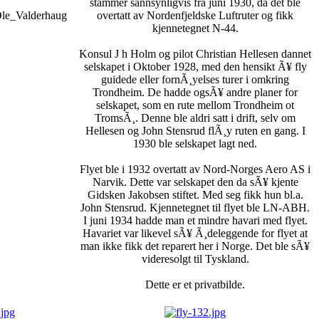
stammer sannsynligvis fra juni 1930, da det ble
/Ole_Valderhaug
overtatt av Nordenfjeldske Luftruter og fikk
kjennetegnet N-44.
Konsul J h Holm og pilot Christian Hellesen dannet
selskapet i Oktober 1928, med den hensikt Ã¥ fly
guidede eller fornÃ¸yelses turer i omkring
Trondheim. De hadde ogsÃ¥ andre planer for
selskapet, som en rute mellom Trondheim ot
TromsÃ¸. Denne ble aldri satt i drift, selv om
Hellesen og John Stensrud flÃ¸y ruten en gang. I
1930 ble selskapet lagt ned.
Flyet ble i 1932 overtatt av Nord-Norges Aero AS i
Narvik. Dette var selskapet den da sÃ¥ kjente
Gidsken Jakobsen stiftet. Med seg fikk hun bl.a.
John Stensrud. Kjennetegnet til flyet ble LN-ABH.
I juni 1934 hadde man et mindre havari med flyet.
Havariet var likevel sÃ¥ Ã¸deleggende for flyet at
man ikke fikk det reparert her i Norge. Det ble sÃ¥
videresolgt til Tyskland.
Dette er et privatbilde.