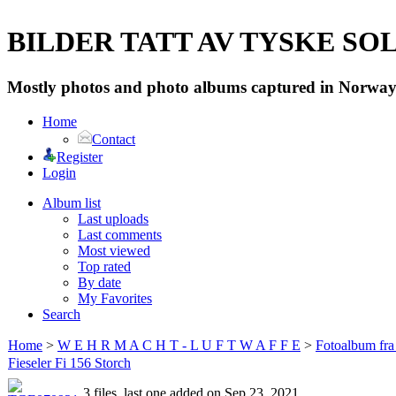
BILDER TATT AV TYSKE SOLD
Mostly photos and photo albums captured in Norway 
Home
Contact
Register
Login
Album list
Last uploads
Last comments
Most viewed
Top rated
By date
My Favorites
Search
Home
>
W E H R M A C H T - L U F T W A F F E
>
Fotoalbum fra
Fieseler Fi 156 Storch
3 files, last one added on Sep 23, 2021