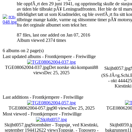
ble oppfÃ¸rt den 29 juni 1941, og opprinnelig skulle de stasj
av tiden ble tilbrakt pÃ¥ Leningradfronten. Her ble de til ma
tilfeldighet tatt ut som Kradmelder, og ble overfÃ¸rt fra sitt k
tilbringe mange kalde, varme og slitsomme timer pÃ¥ motorsy
fra det orginale albumet som tekst her.
87 files, last one added on Jan 07, 2016
Album viewed 2374 times
6 albums on 2 page(s)
Last updated albums - Frontkjempere - Freiwillige
TGE08062004-037.jpg
Det norske ski-kompani
88
Skijbtl057.jpg
views
Dec 25, 2025
(SS-JÃ¤g.Schi.B
- okt 44
4425
Kiestinki
Last additions - Frontkjempere - Freiwillige
TGE08062004-057.jpg
90 views
Dec 25, 2025
TGE08062004
Most viewed - Frontkjempere - Freiwillige
Skijbtl057.jpg
Stormbåter - Toppsjø¸ ved Kiestinki,
Skijbtl059.
september 1944
12622 views
Toppsjø¸ - Toposero -
bakgrunnen
11