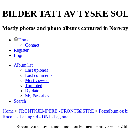
BILDER TATT AV TYSKE SOLD
Mostly photos and photo albums captured in Norway 
Home
Contact
Register
Login
Album list
Last uploads
Last comments
Most viewed
Top rated
By date
My Favorites
Search
Home
>
FRONTKJEMPERE - FRONTSØSTRE
>
Fotoalbum og bi
Roconi - Leningrad - DNL /Legionen
Roconi var en av mange unge norske menn som vervet seg ti