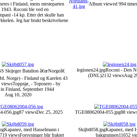
oneres i Finland, mens mesteparten
Album viewed 994 time
rs 1943. Roconi ble ved en
ompani -14 kp. Etter det skulle han
kkelen. Jeg har brukt beskrivelsene
legionen24.jpg
Roconi - Den N
SS Skijeger Batalion â€œNorgeâ€
(DNL)
2132 views
Aug 2
tl. Norge) - Finland og Karelen 43
 views
Toppsjø¸ - Toposero - by
 in Finland, September 1944
Aug 10, 2020
-056.jpg
87 views
Dec 25, 2025
TGE08062004-055.jpg
88 view
jpg
Kapanez, med Hasselmann i
Skijbtl058.jpg
Kapanez, med H
719 views
Forsyninger blir fraktet
bakgrunnen
11652 vi