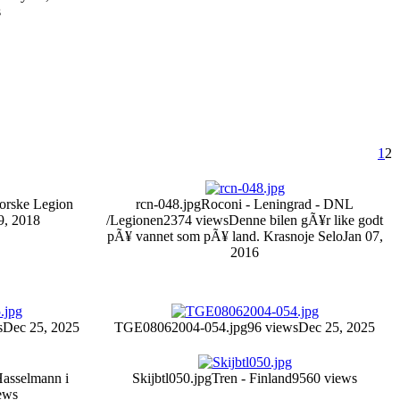
s
1
2
orske Legion
rcn-048.jpg
Roconi - Leningrad - DNL
9, 2018
/Legionen
2374 views
Denne bilen gÃ¥r like godt
pÃ¥ vannet som pÃ¥ land. Krasnoje Selo
Jan 07,
2016
s
Dec 25, 2025
TGE08062004-054.jpg
96 views
Dec 25, 2025
asselmann i
Skijbtl050.jpg
Tren - Finland
9560 views
ews