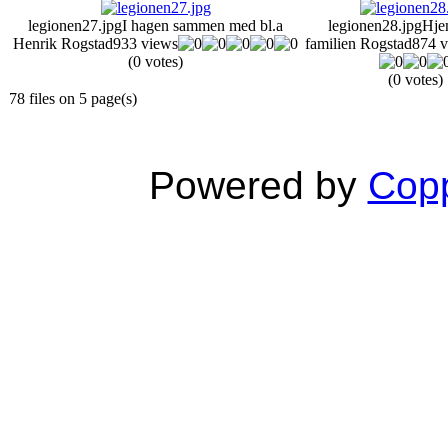
legionen27.jpg
I hagen sammen med bl.a
legionen28.jpg
Hje
Henrik Rogstad
933 views
familien Rogstad
874 
(0 votes)
(0 votes)
78 files on 5 page(s)
Powered by
Copp