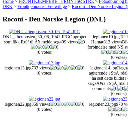
Home
>
FRONTKJEMPERE - FRONTSØSTRE
>
Fotoalbum og bi
DRK
>
Frontkjempere - Freiwillige
>
Roconi - Den Norske Legion 
Roconi - Den Norske Legion (DNL)
DNL_aftenposten_30_06_1941.JPG
Oppropet
legionen10.jpg
Telt
som fikk Rolf til Ã¥ melde seg
499 views
Hamar
813 views
Bild
forbindelse med NS st
(0 votes)
(0 votes)
legionen13.jpg
733 views
legionen14.jpg
Ragna
(0 votes)
agiterende i StjÃ¸rda
ha sett dette bildet 
krigsÃ¥ra i StjÃ¸rdal.
comments
(0 votes)
legionen22.jpg
859 views
legionen23.jpg
978 v
(0 votes)
(0 votes)