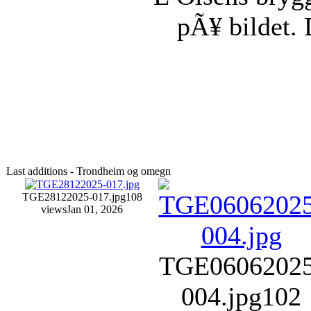
pÃ¥ bildet.
Last additions - Trondheim og omegn
TGE28122025-017.jpg
108
views
Jan 01, 2026
TGE06062025
004.jpg
102