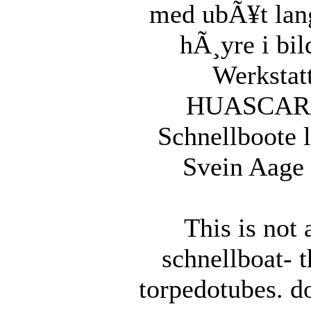
med ubÃ¥t lang
hÃ¸yre i bil
Werkstatt
HUASCAR
Schnellboote l
Svein Aage
This is not
schnellboat- t
torpedotubes. do