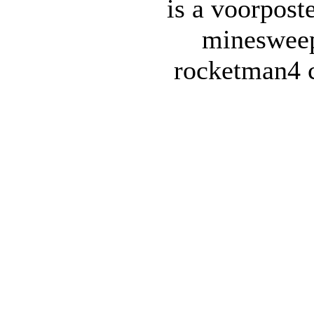
is a voorpost
minesweep
rocketman
4 