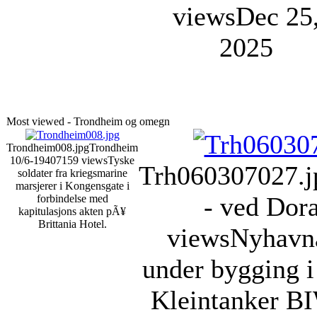
views
Dec 25
2025
Most viewed - Trondheim og omegn
Trondheim008.jpg
Trondheim
10/6-1940
7159 views
Tyske
Trh060307027.j
soldater fra kriegsmarine
marsjerer i Kongensgate i
- ved Dor
forbindelse med
kapitulasjons akten pÃ¥
Brittania Hotel.
views
Nyhavn
under bygging i
Kleintanker BI