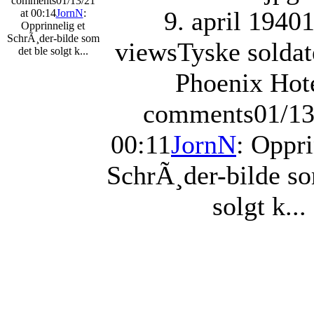
comments
01/13/21
9. april 1940
at 00:14
JornN
:
Opprinnelig et
SchrÃ¸der-bilde som
views
Tyske soldat
det ble solgt k...
Phoenix Hot
comments
01/13
00:11
JornN
: Oppri
SchrÃ¸der-bilde so
solgt k...