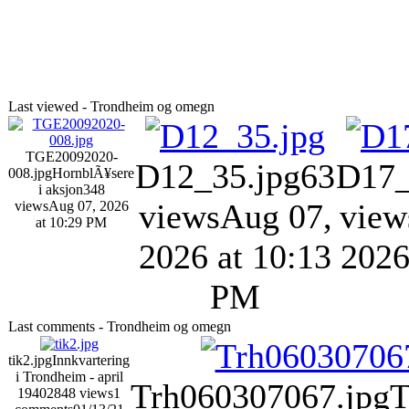
Last viewed - Trondheim og omegn
TGE20092020-
D12_35.jpg
63
D17_
008.jpg
HornblÃ¥sere
i aksjon
348
views
Aug 07,
view
views
Aug 07, 2026
at 10:29 PM
2026 at 10:13
2026
PM
Last comments - Trondheim og omegn
tik2.jpg
Innkvartering
i Trondheim - april
Trh060307067.jpg
T
1940
2848 views
1