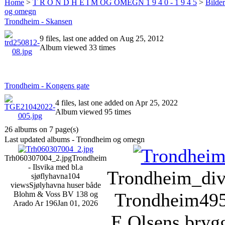
Home
>
T R O N D H E I M OG OMEGN 1 9 4 0 - 1 9 4 5
>
Bilde
og omegn
Trondheim - Skansen
9 files, last one added on Aug 25, 2012
Album viewed 33 times
Trondheim - Kongens gate
4 files, last one added on Apr 25, 2022
Album viewed 95 times
26 albums on 7 page(s)
Last updated albums - Trondheim og omegn
Trh060307004_2.jpg
Trondheim
- Ilsvika med bl.a
Trondheim_div
sjøflyhavna
104
views
Sjølyhavna huser både
Trondheim
49
Blohm & Voss BV 138 og
Arado Ar 196
Jan 01, 2026
E Olsens brygg