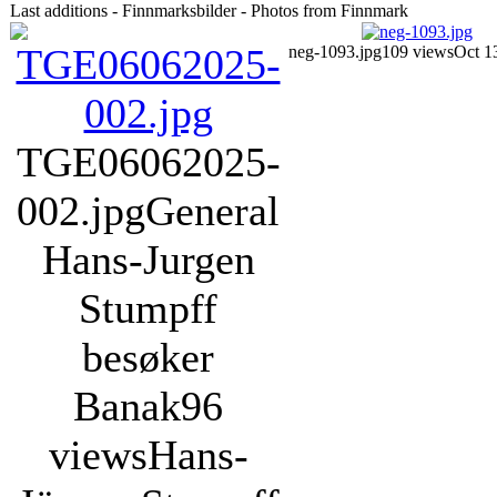
Last additions - Finnmarksbilder - Photos from Finnmark
neg-1093.jpg
109 views
Oct 1
TGE06062025-
002.jpg
General
Hans-Jurgen
Stumpff
besøker
Banak
96
views
Hans-