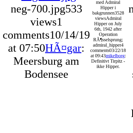
med Admiral
neg-700.jpg
533
Hipper i
bakgrunnen
3528
views
1
views
Admiral
Hipper on July
6th, 1942 after
comments
10/14/19
Operation
RÃ¶sselsprung;
at 07:50
HÃ¤gar
:
admiral_hipper
4
comments
03/22/18
at 09:43
mikelborg
:
Meersburg am
Definitivt Tirpitz -
ikke Hipper.
Bodensee