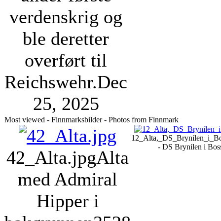
verdenskrig og
ble deretter
overført til
Reichswehr.
Dec
25, 2025
Most viewed - Finnmarksbilder - Photos from Finnmark
12_Alta,_DS_Brynilen_i_B
- DS Brynilen i Bo
42_Alta.jpg
Alta
med Admiral
Hipper i