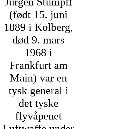
Jürgen Stumpff
(født 15. juni
1889 i Kolberg,
død 9. mars
1968 i
Frankfurt am
Main) var en
tysk general i
det tyske
flyvåpenet
Luftwaffe under