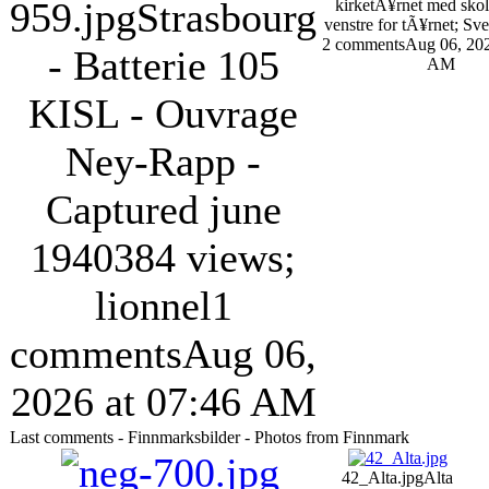
959.jpg
Strasbourg
kirketÃ¥rnet med skole
venstre for tÃ¥rnet; Sv
2 comments
Aug 06, 202
- Batterie 105
AM
KISL - Ouvrage
Ney-Rapp -
Captured june
1940
384 views
;
lionnel
1
comments
Aug 06,
2026 at 07:46 AM
Last comments - Finnmarksbilder - Photos from Finnmark
42_Alta.jpg
Alta