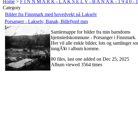
Home
>
F I N N M A R K - L A K S E L V - B A N A K - 1 9 4 0 - 1
Category
Bilder fra Finnmark med hovedvekt på Lakselv
Porsanger - Lakselv, Banak, Billefjord mm
Samlemappe for bilder fra min barndoms
hjemstedskommune - Porsanger i Finnmark.
Her vil alle enkle bilder, lots og samlinger s
inngÃ¥r i album komme.
80 files, last one added on Dec 25, 2025
Album viewed 3564 times