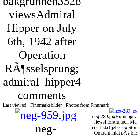
bakgrunnen
3528
views
Admiral
Hipper on July
6th, 1942 after
Operation
RÃ¶sselsprung;
admiral_hipper
4
comments
Last viewed - Finnmarksbilder - Photos from Finnmark
neg-289.jpg
Honnings
views
I forgrunnen Me
neg-
med fiskehjeller og Storf
Omtrent midt pÃ¥ bild