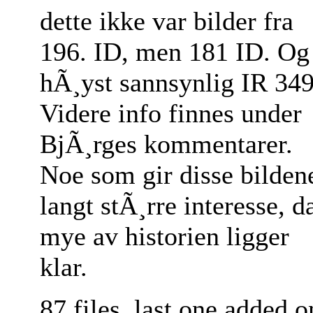
dette ikke var bilder fra
196. ID, men 181 ID. Og
hÃ¸yst sannsynlig IR 349
Videre info finnes under
BjÃ¸rges kommentarer.
Noe som gir disse bilden
langt stÃ¸rre interesse, d
mye av historien ligger
klar.
87 files, last one added o