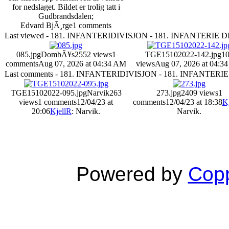
for nedslaget. Bildet er trolig tatt i
Gudbrandsdalen;
Edvard BjÃ¸rge
1 comments
Last viewed - 181. INFANTERIDIVISJON - 181. INFANTERIE 
085.jpg
DombÃ¥s
2552 views
1
TGE15102022-142.jpg
1
comments
Aug 07, 2026 at 04:34 AM
views
Aug 07, 2026 at 04:3
Last comments - 181. INFANTERIDIVISJON - 181. INFANTERI
TGE15102022-095.jpg
Narvik
263
273.jpg
2409 views
1
views
1 comments
12/04/23 at
comments
12/04/23 at 18:38
K
20:06
KjellR
: Narvik.
Narvik.
Powered by
Copp