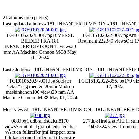
21 albums on 6 page(s)
Last updated albums - 181. INFANTERIDIVISJON - 181. INFA
TGE01052024-001.jpg
DIVERSE
TGE15102022-007.jpg
Artill
BILDER FRA 181
Regiment 222
349 views
Oct 17
INFANTERIDIVISJON
41 views
20
mm AA Machine Cannon M/38
May
01, 2024
Last additions - 181. INFANTERIDIVISJON - 181. INFANTERI
TGE01052024-001.jpg
Soldater
TGE15102022-355.jpg
179 vi
"leker" seg med en 20mm Madsen
17, 2022
maskinkanon
106 views
20 mm AA
Machine Cannon M/38
May 01, 2024
Most viewed - 181. INFANTERIDIVISJON - 181. INFANTERIE 
088.jpg
Gudbrandsdalen
8170
277.jpg
Tirpitz at Alta in su
views
Ser ut til at granatnedslaget har
1943
6824 views
1 commen
vÃ¦rt en fulltreffer jmf kroppen som
blir kastet opp i luften rett til venstre