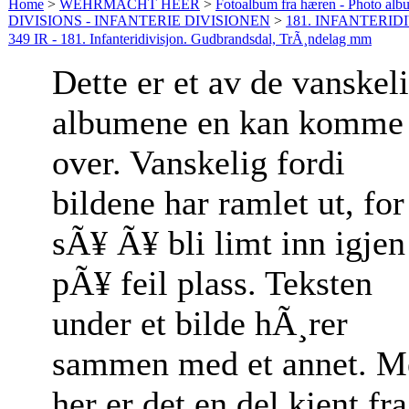
Home
>
WEHRMACHT HEER
>
Fotoalbum fra hæren - Photo al
DIVISIONS - INFANTERIE DIVISIONEN
>
181. INFANTERIDI
349 IR - 181. Infanteridivisjon. Gudbrandsdal, TrÃ¸ndelag mm
Dette er et av de vanskel
albumene en kan komme
over. Vanskelig fordi
bildene har ramlet ut, for
sÃ¥ Ã¥ bli limt inn igjen
pÃ¥ feil plass. Teksten
under et bilde hÃ¸rer
sammen med et annet. M
her er det en del kjent fra