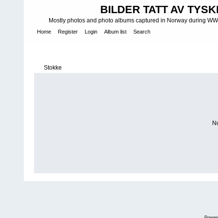
BILDER TATT AV TYSK
Mostly photos and photo albums captured in Norway during WWII.
Home
Register
Login
Album list
Search
Home
>
WEHRMACHT HEER
>
Fotoalbum fra hæren - Photo al
INFANTERIE DIVISIONEN
>
Divisionsstab z.b.V. 404
>
Stokke
Stokke
No
Power