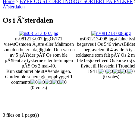
Home
>
BYER OG STEDER I NORGE SORTERT PÅ FYLKER
Ã˜sterdalen
Os i Ã˜sterdalen
ns081213-007.jpg
Os
771
ns081213-008.jpg
4 falne tys
views
Osmoen Ã¸stre eller Malimoen
begraves i Os
546 views
Bildet
som den heter i dagligtale. Den var en
begravelen til 4 av de 5 ty
av 5 gÃ¥rder pÃ¥ Os som ble
soldatene som falt pÃ¥ Os 2 m
pÃ¥tent av tyskerne etter trefningen
ble begravet ved Os kirke og 
pÃ¥ Os 2 mai-40.
flyttet til Havstein i Trondhe
Kun stabburet ble stÃ¥ende igjen.
1941.
Garden ble senere gjenoppbygget.
1
(0 votes)
comments
(0 votes)
3 files on 1 page(s)