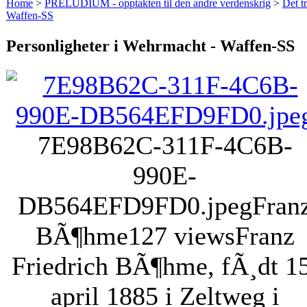
Home
>
PRELUDIUM - opptakten til den andre verdenskrig
>
Det t
Waffen-SS
Personligheter i Wehrmacht - Waffen-SS
7E98B62C-311F-4C6B-
990E-
DB564EFD9FD0.jpeg
Fran
BÃ¶hme
127 views
Franz
Friedrich BÃ¶hme, fÃ¸dt 15
april 1885 i Zeltweg i