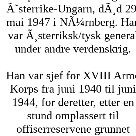
Ã˜sterrike-Ungarn, dÃ¸d 29
mai 1947 i NÃ¼rnberg. Ha
var Ã¸sterriksk/tysk genera
under andre verdenskrig.
Han var sjef for XVIII Arm
Korps fra juni 1940 til juni
1944, for deretter, etter en
stund omplassert til
offiserreservene grunnet