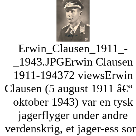
Erwin_Clausen_1911_-
_1943.JPG
Erwin Clausen
1911-1943
72 views
Erwin
Clausen (5 august 1911 â€“
oktober 1943) var en tysk
jagerflyger under andre
verdenskrig, et jager-ess s