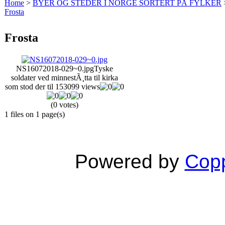
Home
>
BYER OG STEDER I NORGE SORTERT PÅ FYLKER
Frosta
Frosta
NS16072018-029~0.jpg
Tyske
soldater ved minnestÃ¸tta til kirka
som stod der til 1530
99 views
(0 votes)
1 files on 1 page(s)
Powered by
Copp