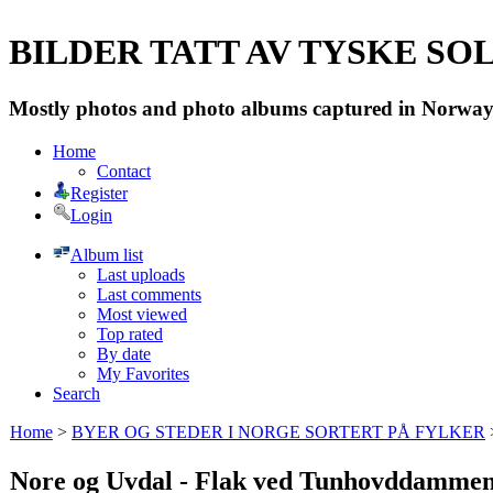
BILDER TATT AV TYSKE SOLD
Mostly photos and photo albums captured in Norway 
Home
Contact
Register
Login
Album list
Last uploads
Last comments
Most viewed
Top rated
By date
My Favorites
Search
Home
>
BYER OG STEDER I NORGE SORTERT PÅ FYLKER
Nore og Uvdal - Flak ved Tunhovddamme