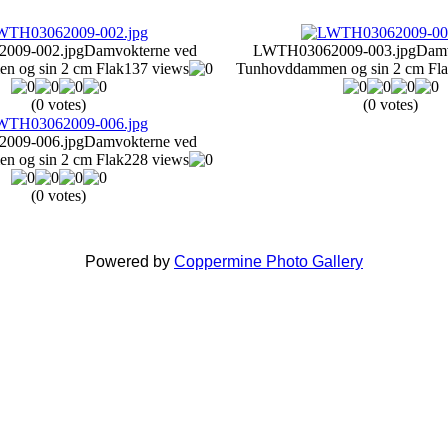
009-002.jpg
Damvokterne ved
LWTH03062009-003.jpg
Damv
 og sin 2 cm Flak
137 views
Tunhovddammen og sin 2 cm Fl
(0 votes)
(0 votes)
009-006.jpg
Damvokterne ved
 og sin 2 cm Flak
228 views
(0 votes)
Powered by
Coppermine Photo Gallery