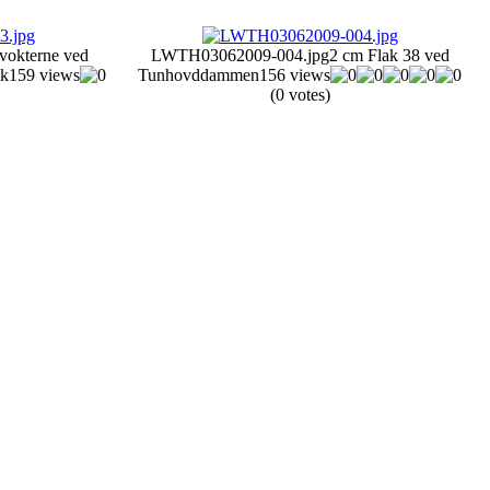
okterne ved
LWTH03062009-004.jpg
2 cm Flak 38 ved
ak
159 views
Tunhovddammen
156 views
(0 votes)