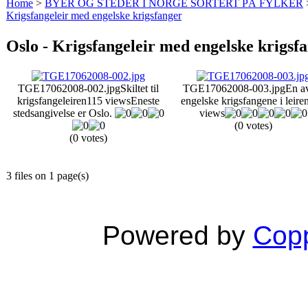
Home
>
BYER OG STEDER I NORGE SORTERT PÅ FYLKER
Krigsfangeleir med engelske krigsfanger
Oslo - Krigsfangeleir med engelske krigsf
TGE17062008-002.jpg
Skiltet til
TGE17062008-003.jpg
En a
krigsfangeleiren
115 views
Eneste
engelske krigsfangene i leire
stedsangivelse er Oslo.
views
(0 votes)
(0 votes)
3 files on 1 page(s)
Powered by
Copp