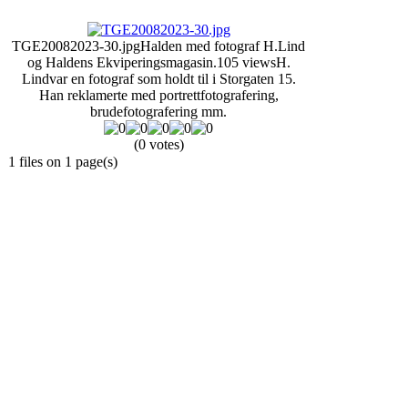
TGE20082023-30.jpg
Halden med fotograf H.Lind
og Haldens Ekviperingsmagasin.
105 views
H.
Lindvar en fotograf som holdt til i Storgaten 15.
Han reklamerte med portrettfotografering,
brudefotografering mm.
(0 votes)
1 files on 1 page(s)