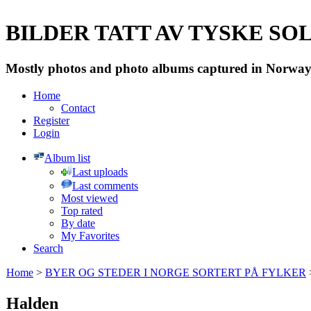
BILDER TATT AV TYSKE SOLD
Mostly photos and photo albums captured in Norway 
Home
Contact
Register
Login
Album list
Last uploads
Last comments
Most viewed
Top rated
By date
My Favorites
Search
Home
>
BYER OG STEDER I NORGE SORTERT PÅ FYLKER
Halden