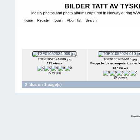
BILDER TATT AV TYSK
Mostly photos and photo albums captured in Norway during WWII.
Home
Register
Login
Album list
Search
Home
>
WEHRMACHT - KRIEGSMARINE
>
Fotoalbum fra Kriegs
Krigsskadd obermaat fra Z19 -Hermann KÃ¼nne
Krigsskadd obermaat fra Z19 -Hermann 
TGE01052024-009.jpg
TGE01052024-010.jpg
115 views
Begge beina er amputert under 
137 views
(0 votes)
(0 votes)
2 files on 1 page(s)
Power