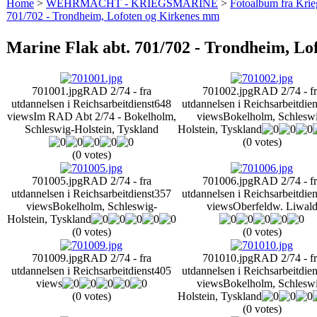
Home
>
WEHRMACHT - KRIEGSMARINE
>
Fotoalbum fra Krie
701/702 - Trondheim, Lofoten og Kirkenes mm
Marine Flak abt. 701/702 - Trondheim, L
701001.jpg
RAD 2/74 - fra
701002.jpg
RAD 2/74 - fr
utdannelsen i Reichsarbeitdienst
648
utdannelsen i Reichsarbeitdien
views
Im RAD Abt 2/74 - Bokelholm,
views
Bokelholm, Schlesw
Schleswig-Holstein, Tyskland
Holstein, Tyskland
(0 votes)
(0 votes)
701005.jpg
RAD 2/74 - fra
701006.jpg
RAD 2/74 - fr
utdannelsen i Reichsarbeitdienst
357
utdannelsen i Reichsarbeitdien
views
Bokelholm, Schleswig-
views
Oberfeldw. Liwal
Holstein, Tyskland
(0 votes)
(0 votes)
701009.jpg
RAD 2/74 - fra
701010.jpg
RAD 2/74 - fr
utdannelsen i Reichsarbeitdienst
405
utdannelsen i Reichsarbeitdien
views
views
Bokelholm, Schlesw
(0 votes)
Holstein, Tyskland
(0 votes)