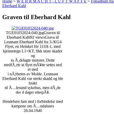
Home
>
W E H R M A C H T - L U F T W A F F E
>
Fotoalbum fra
Eberhard Kahl
Graven til Eberhard Kahl
TGE01052024-040.jpg
Graven til
Eberhard Kahl
92 views
Grava til
Leutnant Eberhard Kahl fra 3./KG4
Flyet, en Heinkel He 111H-1, med
kjennetegn L1+KT, fikk store skader
og
to Ã¸delagte motorer. Dette
medfÃ¸rte at flyet mÃ¥tte settes ned
et sted
i nÃ¦rheten av Molde. Leutnant
Eberhard Kahl var sterkt skadd og ble
brakt
til Ã…lesund sykehus, men dÃ¸de
der 4 dager etterpÃ¥.
Hendelsen fant sted i forbindelse med
kampene om Ã…ndalsnes
26.04.1940