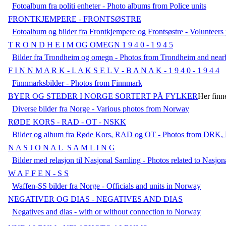
Fotoalbum fra politi enheter - Photo albums from Police units
FRONTKJEMPERE - FRONTSØSTRE
Fotoalbum og bilder fra Frontkjempere og Frontsøstre - Volunte
T R O N D H E I M OG OMEGN 1 9 4 0 - 1 9 4 5
Bilder fra Trondheim og omegn - Photos from Trondheim and near
F I N N M A R K - L A K S E L V - B A N A K - 1 9 4 0 - 1 9 4 4
Finnmarksbilder - Photos from Finnmark
BYER OG STEDER I NORGE SORTERT PÅ FYLKER
Her finne
Diverse bilder fra Norge - Various photos from Norway
RØDE KORS - RAD - OT - NSKK
Bilder og album fra Røde Kors, RAD og OT - Photos from DRK
N A S J O N A L_S A M L I N G
Bilder med relasjon til Nasjonal Samling - Photos related to Nasjo
W A F F E N - S S
Waffen-SS bilder fra Norge - Officials and units in Norway
NEGATIVER OG DIAS - NEGATIVES AND DIAS
Negatives and dias - with or without connection to Norway