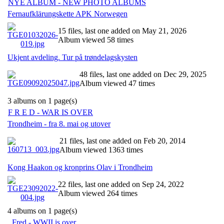
NYE ALBUM - NEW PHOTO ALBUMS
Fernaufklärungskette APK Norwegen
15 files, last one added on May 21, 2026
Album viewed 58 times
Ukjent avdeling. Tur på trøndelagskysten
48 files, last one added on Dec 29, 2025
Album viewed 47 times
3 albums on 1 page(s)
F R E D - WAR IS OVER
Trondheim - fra 8. mai og utover
21 files, last one added on Feb 20, 2014
Album viewed 1363 times
Kong Haakon og kronprins Olav i Trondheim
22 files, last one added on Sep 24, 2022
Album viewed 264 times
4 albums on 1 page(s)
Fred - WWII is over