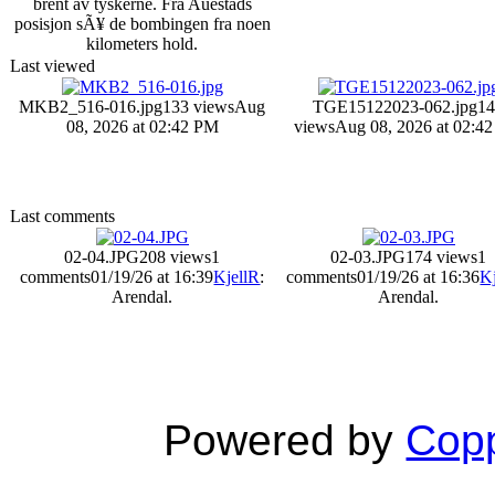
brent av tyskerne. Fra Auestads
posisjon sÃ¥ de bombingen fra noen
kilometers hold.
Last viewed
MKB2_516-016.jpg
133 views
Aug
TGE15122023-062.jpg
1
08, 2026 at 02:42 PM
views
Aug 08, 2026 at 02:4
Last comments
02-04.JPG
208 views
1
02-03.JPG
174 views
1
comments
01/19/26 at 16:39
KjellR
:
comments
01/19/26 at 16:36
K
Arendal.
Arendal.
Powered by
Copp