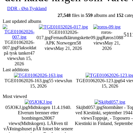
DDR - Øst-Tyskland
27,548
files in
559
albums and
152
cate
Last updated albums
TGE01032026-
roros-
511
017.jpg
Fernaufklärungskette
09.jpg
Røros
1088
TGE01062026-
APK Norwegen
58
views
May 21,
007.jpg
Flaksoldat
views
May 21, 2026
2026
på tysk tanker
47
views
Jun 15,
2026
Last additions
TGE01062026-163.jpg
55 views
Jun
TGE01062026-123.jpg
64 vie
15, 2026
15, 2026
Most viewed
05JOKJ.jpg
Midtskogen 11.4.1940.
Skijbtl057.jpg
Stormbåter - To
Elverum brenner etter
ved Kiestinki, september 1944
bombingen
28067
views
Toppsjø¸ - Toposero -
views
(Midtskogen). LÃ¥ven til
Kiestinki in Finland, Septemb
vÃ¥ningshuset pÃ¥ fotoet ble senere