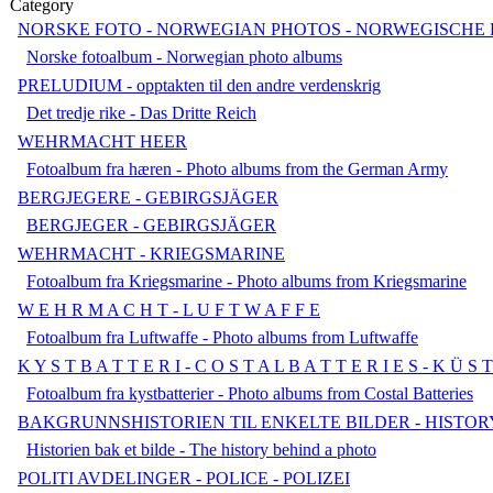
Category
NORSKE FOTO - NORWEGIAN PHOTOS - NORWEGISCHE
Norske fotoalbum - Norwegian photo albums
PRELUDIUM - opptakten til den andre verdenskrig
Det tredje rike - Das Dritte Reich
WEHRMACHT HEER
Fotoalbum fra hæren - Photo albums from the German Army
BERGJEGERE - GEBIRGSJÄGER
BERGJEGER - GEBIRGSJÄGER
WEHRMACHT - KRIEGSMARINE
Fotoalbum fra Kriegsmarine - Photo albums from Kriegsmarine
W E H R M A C H T - L U F T W A F F E
Fotoalbum fra Luftwaffe - Photo albums from Luftwaffe
K Y S T B A T T E R I - C O S T A L B A T T E R I E S - K Ü S 
Fotoalbum fra kystbatterier - Photo albums from Costal Batteries
BAKGRUNNSHISTORIEN TIL ENKELTE BILDER - HISTO
Historien bak et bilde - The history behind a photo
POLITI AVDELINGER - POLICE - POLIZEI