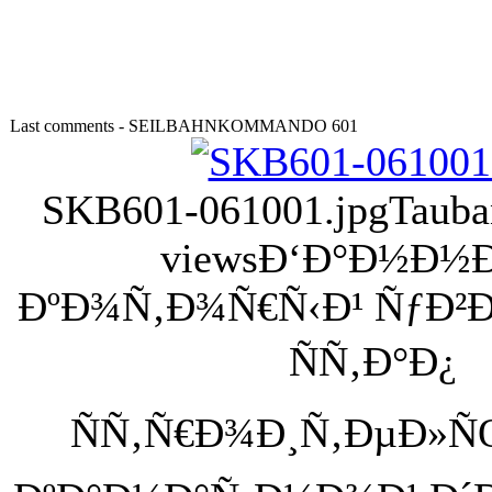
Last comments - SEILBAHNKOMMANDO 601
SKB601-061001.jpg
Tauba
views
Ð‘Ð°Ð½Ð½Ð
ÐºÐ¾Ñ‚Ð¾Ñ€Ñ‹Ð¹ ÑƒÐ²
ÑÑ‚Ð°Ð¿
ÑÑ‚Ñ€Ð¾Ð¸Ñ‚ÐµÐ»ÑŒ