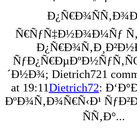
Ð¿Ñ€Ð¾ÑÑ‚Ð¾
Ñ€ÑƒÑ‡Ð½Ð¾Ð¼Ñƒ Ñ‚
Ð¿Ñ€Ð¾Ñ‚Ð¸Ð²Ð½
ÑƒÐ¿Ñ€ÐµÐºÐ½ÑƒÑ‚Ñ
´Ð½Ð¾; Dietrich72
1 comm
at 19:11
Dietrich72
: Ð‘Ð
ÐºÐ¾Ñ‚Ð¾Ñ€Ñ‹Ð¹ ÑƒÐ²
ÑÑ‚Ð°...