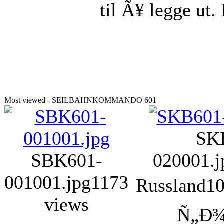
til Ã¥ legge ut.
Most viewed - SEILBAHNKOMMANDO 601
SK
SBK601-
020001.j
001001.jpg
1173
Russland
10
views
Ñ„Ð¾