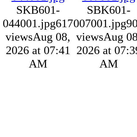
SKB601-
SBK601-
044001.jpg
617
007001.jpg
9
views
Aug 08,
views
Aug 08
2026 at 07:41
2026 at 07:3
AM
AM