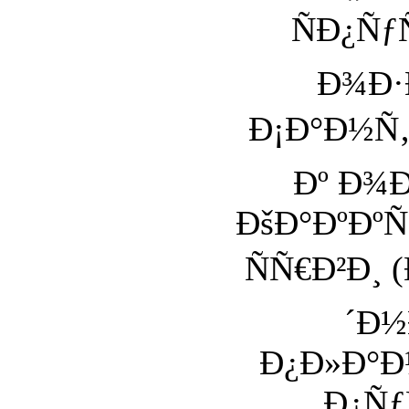
ÑÐ¿Ñƒ
Ð¾Ð·
Ð¡Ð°Ð½Ñ‚
Ðº Ð¾
ÐšÐ°ÐºÐº
ÑÑ€Ð²Ð¸ 
´Ð
Ð¿Ð»Ð°Ð
Ð¿Ñƒ