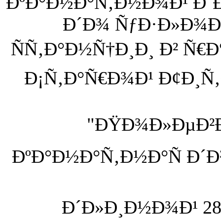
ÐºÐ°Ð½Ð°Ñ‚Ð½Ð¾Ð¹ Ð´
Ð´Ð¾ ÑƒÐ·Ð»Ð¾Ð
ÑÑ‚Ð°Ð½Ñ†Ð¸Ð¸ Ð² Ñ€
Ð¡Ñ‚Ð°Ñ€Ð¾Ð¹ Ð¢Ð¸Ñ‚
"ÐŸÐ¾Ð»ÐµÐ²Ð
ÐºÐ°Ð½Ð°Ñ‚Ð½Ð°Ñ Ð´
Ð´Ð»Ð¸Ð½Ð¾Ð¹ 28