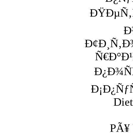
ÐŸÐµÑ‚
Ð
Ð¢Ð¸Ñ‚Ð¾
Ñ€Ð°Ð
Ð¿Ð¾Ñ
Ð¡Ð¿Ñƒ
Diet
PÃ¥ b