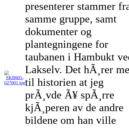
presenterer stammer fr
samme gruppe, samt
dokumenter og
plantegningene for
taubanen i Hambukt ve
Lakselv. Det hÃ¸rer m
til historien at jeg
prÃ¸vde Ã¥ spÃ¸rre
kjÃ¸peren av de andre
bildene om han ville