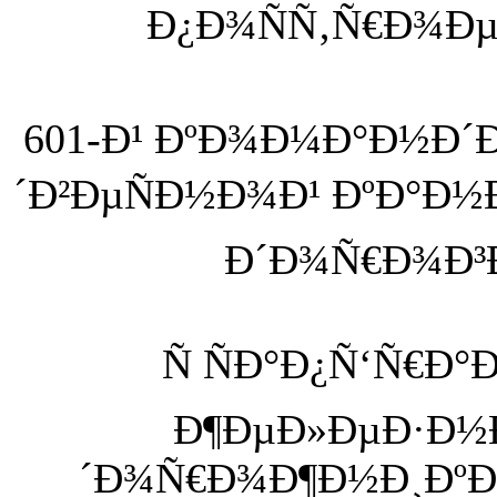
Ð¿Ð¾ÑÑ‚Ñ€Ð¾Ð
601-Ð¹ ÐºÐ¾Ð¼Ð°Ð½Ð´
´Ð²ÐµÑÐ½Ð¾Ð¹ ÐºÐ°Ð
Ð´Ð¾Ñ€Ð¾Ð³
Ñ ÑÐ°Ð¿Ñ‘Ñ€Ð°
Ð¶ÐµÐ»ÐµÐ·Ð
´Ð¾Ñ€Ð¾Ð¶Ð½Ð¸ÐºÐ