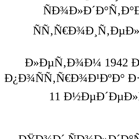
ÑÐ¾Ð»Ð´Ð°Ñ‚Ð°
ÑÑ‚Ñ€Ð¾Ð¸Ñ‚ÐµÐ»
Ð»ÐµÑ‚Ð¾Ð¼ 1942 Ð
Ð¿Ð¾ÑÑ‚Ñ€Ð¾Ð¹ÐºÐ° Ð
11 Ð½ÐµÐ´ÐµÐ
ÐŸÐ¾Ð´ ÑÐ¾Ð»Ð´Ð°Ñ