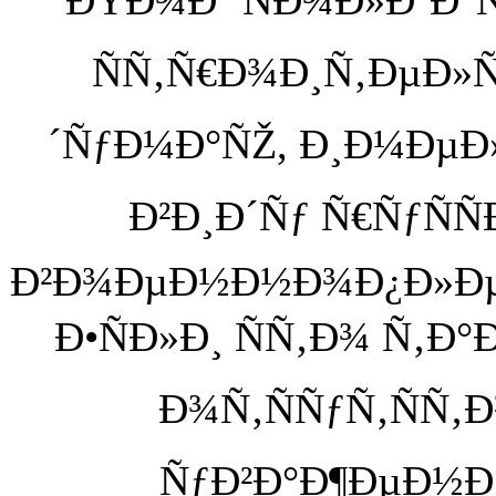
ÑÑ‚Ñ€Ð¾Ð¸Ñ‚ÐµÐ»Ñ
´ÑƒÐ¼Ð°ÑŽ, Ð¸Ð¼ÐµÐ»
Ð²Ð¸Ð´Ñƒ Ñ€ÑƒÑÑ
Ð²Ð¾ÐµÐ½Ð½Ð¾Ð¿Ð»Ð
Ð•ÑÐ»Ð¸ ÑÑ‚Ð¾ Ñ‚Ð°Ð
Ð¾Ñ‚ÑÑƒÑ‚ÑÑ‚Ð
ÑƒÐ²Ð°Ð¶ÐµÐ½Ð¸