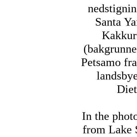
nedstignin
Santa Ya
Kakkur
(bakgrunnen
Petsamo fra
landsbye
Diet
In the phot
from Lake S