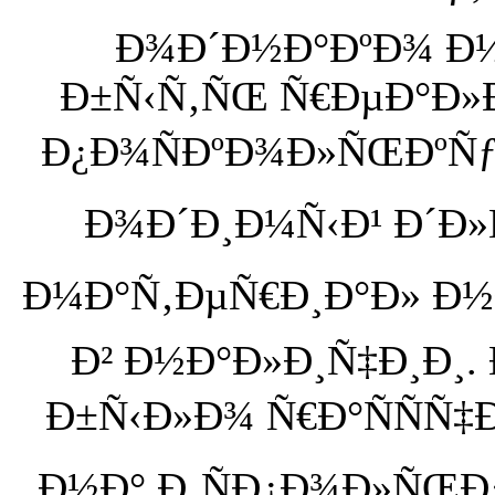
Ð¾Ð´Ð½Ð°ÐºÐ¾ Ð
Ð±Ñ‹Ñ‚ÑŒ Ñ€ÐµÐ°Ð»
Ð¿Ð¾ÑÐºÐ¾Ð»ÑŒÐºÑ
Ð¾Ð´Ð¸Ð¼Ñ‹Ð¹ Ð´Ð»Ñ
Ð¼Ð°Ñ‚ÐµÑ€Ð¸Ð°Ð» Ð½
Ð² Ð½Ð°Ð»Ð¸Ñ‡Ð¸Ð¸
Ð±Ñ‹Ð»Ð¾ Ñ€Ð°ÑÑÑ‡
Ð½Ð° Ð¸ÑÐ¿Ð¾Ð»ÑŒÐ