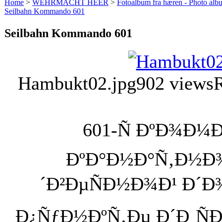
Home
>
WEHRMACHT HEER
>
Fotoalbum fra hæren - Photo al
Seilbahn Kommando 601
Seilbahn Kommando 601
Hambukt02.jpg
902 views
R
601-Ñ ÐºÐ¾Ð¼
ÐºÐ°Ð½Ð°Ñ‚Ð½Ð
´Ð²ÐµÑÐ½Ð¾Ð¹ Ð´Ð
Ð¿ÑƒÐ½ÐºÑ‚Ðµ Ð´Ð¸Ñ