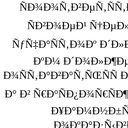
ÑÐ¾Ð¾Ñ‚Ð²ÐµÑ‚ÑÑ
ÑÐ²Ð¾ÐµÐ¹ Ñ†ÐµÐ»
ÑƒÑ‡Ð°ÑÑ‚Ð¾Ðº Ð´Ð»Ð
ÐºÐ¼ Ð´Ð¾Ð»Ð¶Ð
Ð¾ÑÑ‚Ð°Ð²Ð°Ñ‚ÑŒÑÑ 
Ð° Ð² Ñ€Ð°ÑÐ¿Ð¾Ñ€ÑÐ
Ð¥Ð°Ð¼Ð½Ð±Ñ
Ð¾ÐºÐ°Ð·Ñ‹Ð²Ð