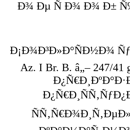
Ð¾ Ðµ Ñ Ð¾ Ð¾ Ð± Ñ
Ð¡Ð¾Ð³Ð»Ð°ÑÐ½Ð¾ Ñƒ
Az. I Br. B. â„– 247/4
Ð¿Ñ€Ð¸ÐºÐ°Ð
Ð¿Ñ€Ð¸ÑÑ‚ÑƒÐ¿
ÑÑ‚Ñ€Ð¾Ð¸Ñ‚ÐµÐ