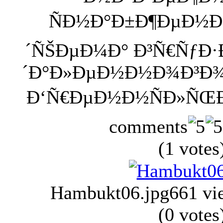
ÑÐ½Ð°Ð±Ð¶ÐµÐ½Ð¸
´ÑŠÐµÐ¼Ð° Ð³Ñ€ÑƒÐ·
´Ð°Ð»ÐµÐ½Ð½Ð¾Ð³Ð¾ 
Ð‘Ñ€ÐµÐ½Ð½ÑÐ»ÑŒÐ²Ð
comments
(1 votes
Hambukt06.jpg
661 vi
(0 votes