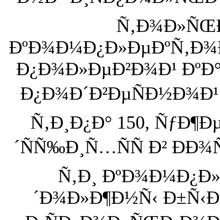
Ñ‚Ð¾Ð»ÑŒ
ÐºÐ¾Ð¼Ð¿Ð»ÐµÐºÑ‚Ð¾Ð² 
Ð¿Ð¾Ð»ÐµÐ²Ð¾Ð¹ ÐºÐ
Ð¿Ð¾Ð´Ð²ÐµÑÐ½Ð¾Ð¹
Ñ‚Ð¸Ð¿Ð° 150, ÑƒÐ
´ÑÑ‰Ð¸Ñ…ÑÑ Ð² ÐÐ¾
Ñ‚Ð¸ ÐºÐ¾Ð¼Ð¿Ð»
´Ð¾Ð»Ð¶Ð½Ñ‹ Ð±Ñ‹Ð