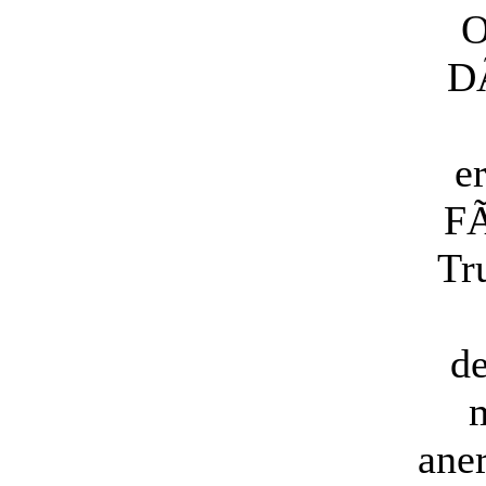
O
D
e
FÃ
Tr
d
ane