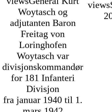
views
General Kurt
views
Woytasch og
2
adjutanten Baron
Freitag von
Loringhofen
Woytasch var
divisjonskommandør
for 181 Infanteri
Divisjon
fra januar 1940 til 1.
mars 1942