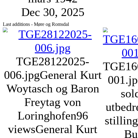
Dec 30, 2025
Last additions - Møre og Romsdal
TGE28122025-
TGE16
006.jpg
General Kurt
001.j
Woytasch og Baron
sol
Freytag von
utbedr
Loringhofen
96
stillin
views
General Kurt
Bu