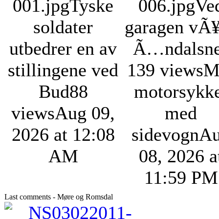
001.jpg
Tyske
006.jpg
Ve
soldater
garagen vÃ¥
utbedrer en av
Ã…ndalsn
stillingene ved
139 views
M
Bud
88
motorsykk
views
Aug 09,
med
2026 at 12:08
sidevogn
A
AM
08, 2026 a
11:59 PM
Last comments - Møre og Romsdal