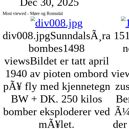
Dec 30, 2025
Most viewed - Møre og Romsdal
div008.jpg
SunndalsÃ¸ra
151
bombes
1498
n
views
Bildet er tatt april
1940 av pioten ombord
vie
pÃ¥ fly med kjennetegn
zu
BW + DK. 250 kilos
Be
bomber eksploderer ved
Ã¼
mÃ¥let.
der