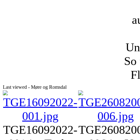
a
Uns
So 
F
Last viewed - Møre og Romsdal
TGE16092022-
TGE260820