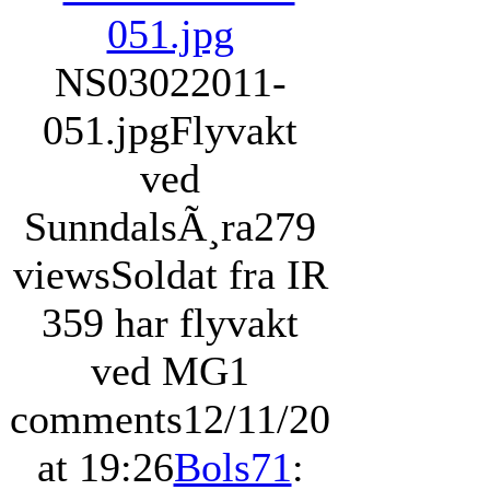
NS03022011-
051.jpg
Flyvakt
ved
SunndalsÃ¸ra
279
views
Soldat fra IR
359 har flyvakt
ved MG
1
comments
12/11/20
at 19:26
Bols71
: